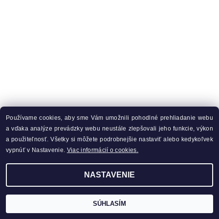
Používame cookies, aby sme Vám umožnili pohodlné prehliadanie webu
a vďaka analýze prevádzky webu neustále zlepšovali jeho funkcie, výkon
a použiteľnosť. Všetky si môžete podrobnejšie nastaviť alebo kedykoľvek
vypnúť v Nastavenie.
Viac informácií o cookies.
NASTAVENIE
SÚHLASÍM