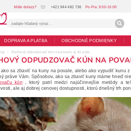
+421 944 482 736
DOPRAVA A PLATBA
OBCHODNÉ PODMIENKY
G
MOJA OBJEDNÁVKA
log
Pachový odpudzovač kún na povalu aj do auta
HOVÝ ODPUDZOVAČ KÚN NA POVAL
, ako sa zbaviť na kuny na povale, alebo ako vypudiť kunu
ný práve Vám.
Spôsobov, ako sa zbaviť kuny máme hneď ni
ovaču kún
, ktorý patrí medzi najúčinnejšie metódy a te
ivosti, ale aj dobrej cenovej dostupnosti, ktorú dnešný trh po