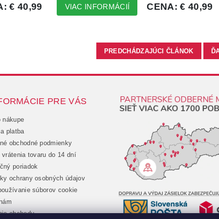
PREDCHÁDZAJÚCI ČLÁNOK
Ď
FORMÁCIE PRE VÁS
o nákupe
a platba
né obchodné podmienky
vrátenia tovaru do 14 dní
čný poriadok
ky ochrany osobných údajov
oužívanie súborov cookie
 nám
nie obchodu