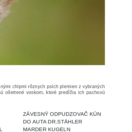
enými chlpmi rôznych psích plemien z vybraných
ú ošetrené voskom, ktoré predĺžia ich pachovú