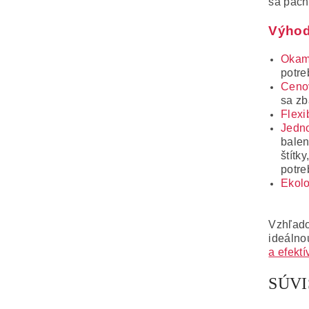
sa pach
Výhod
Okamž
potre
Ceno
sa zb
Flexi
Jedno
balen
štítk
potre
Ekolo
Vzhľado
ideálno
a efektí
SÚV