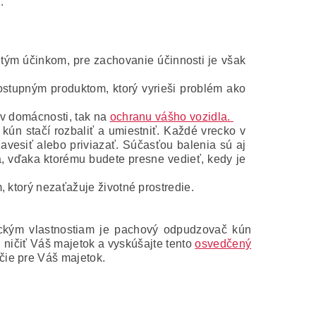
.
ým účinkom, pre zachovanie účinnosti je však
stupným produktom, ktorý vyrieši problém ako
v domácnosti, tak na
ochranu vášho vozidla.
kún stačí rozbaliť a umiestniť.
Každé vrecko v
avesiť alebo priviazať.
Súčasťou balenia sú aj
ia, vďaka ktorému budete presne vedieť, kedy je
 ktorý nezaťažuje životné prostredie.
ickým vlastnostiam je pachový odpudzovač kún
 ničiť Váš majetok a vyskúšajte tento
osvedčený
čie pre Váš majetok.