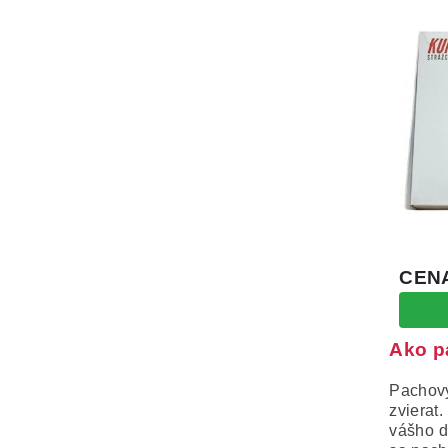
Ako p
Pachový
zvierat.
vášho 