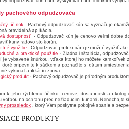
ový odpudzovač kún bude vyskytovať budú oblúkom vyhýbať
y pachového odpudzovača
itý účinok
- Pachový odpudzovač kún sa vyznačuje okamžit
bná pravidelná aplikácia.
vá dostupnosť
- Odpudzovač kún je cenovo veľmi dobre do
aviť kuny rádovo sto korún.
bilné využitie
- Odpudzovač proti kunám je možné využiť ako 
duché a praktické použitie
- Žiadna inštalácia, odpudzovač 
í je vybavené šnúrkou, vďaka ktorej ho môžete kamkoľvek z
y, ktoré pripevníte k sáčkom a poznačíte si dátum umiestnen
bné vykonať aplikáciu znova.
gický produkt
- Pachový odpudzovač je prírodným produktom,
m k jeho rýchlemu účinku, cenovej dostupnosti a ekolog
u voľbou na ochranu pred nežiaducimi kunami.
Nenechajte si
vny prostriedok
, ktorý Vám poskytne pokojné spanie a bezpe
ISIACE PRODUKTY