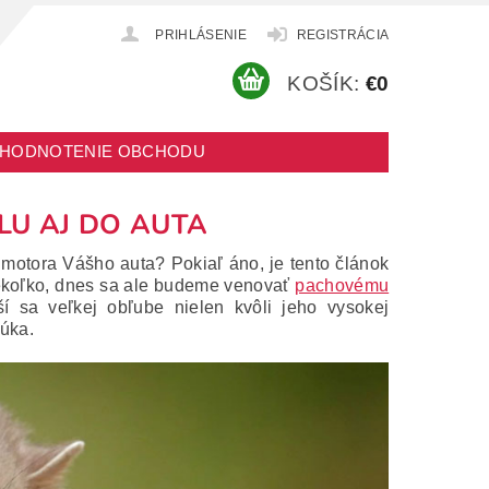
PRIHLÁSENIE
REGISTRÁCIA
KOŠÍK:
€0
HODNOTENIE OBCHODU
U AJ DO AUTA
 z motora Vášho auta?
Pokiaľ áno, je tento článok
ekoľko, dnes sa ale budeme venovať
pachovému
ší sa veľkej obľube nielen kvôli jeho vysokej
núka.