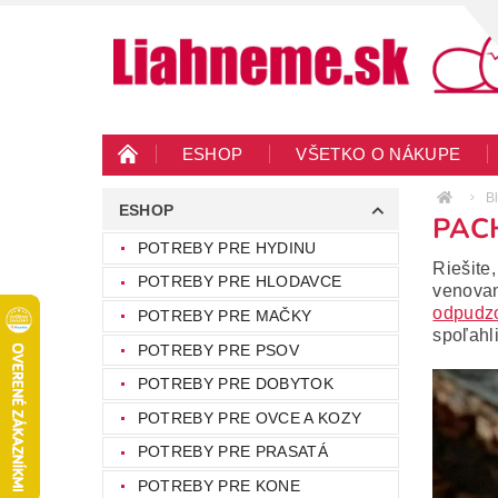
ESHOP
VŠETKO O NÁKUPE
KONTAKTY
VEĽKOOBCHOD
BLO
B
ESHOP
PAC
POTREBY PRE HYDINU
Riešite
POTREBY PRE HLODAVCE
venova
odpudz
POTREBY PRE MAČKY
spoľahl
POTREBY PRE PSOV
POTREBY PRE DOBYTOK
POTREBY PRE OVCE A KOZY
POTREBY PRE PRASATÁ
POTREBY PRE KONE