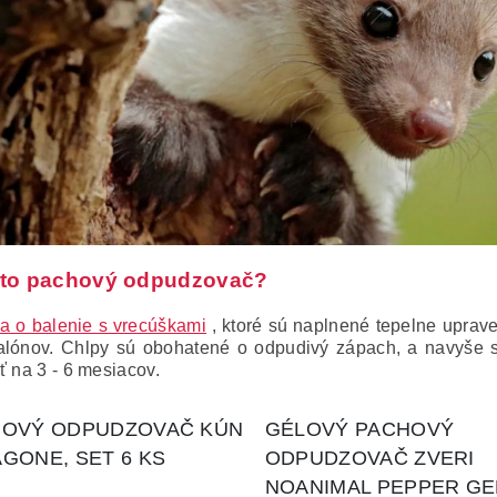
 to pachový odpudzovač?
a o balenie s vrecúškami
, ktoré sú naplnené tepelne uprav
alónov.
Chlpy sú obohatené o odpudivý zápach, a navyše s
ť na 3 - 6 mesiacov.