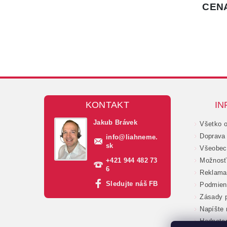
KONTAKT
IN
Jakub Brávek
Všetko 
Doprava 
info
@
liahneme.
sk
Všeobec
+421 944 482 73
Možnosť 
6
Reklama
Sledujte náš FB
Podmien
Zásady p
Napíšte
Hodnote