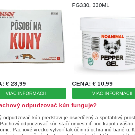
achový odpudzovač kún funguje?
 odpudzovač kún predstavuje osvedčený a spoľahlivý prost
Pachový odpudzovač kún stačí umiestniť pod kapotu vášho v
domu.
Pachové vrecko vytvorí tak účinnú ochrannú bariéru.
K