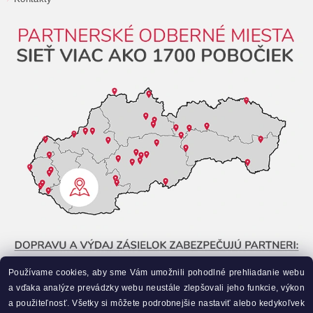
Používame cookies, aby sme Vám umožnili pohodlné prehliadanie webu
a vďaka analýze prevádzky webu neustále zlepšovali jeho funkcie, výkon
a použiteľnosť. Všetky si môžete podrobnejšie nastaviť alebo kedykoľvek