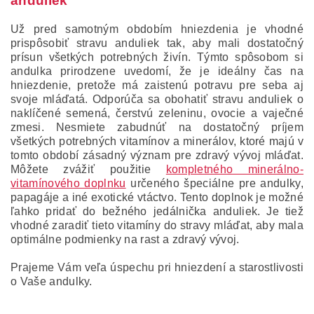
anduliek
Už pred samotným obdobím hniezdenia je vhodné
prispôsobiť stravu anduliek tak, aby mali dostatočný
prísun všetkých potrebných živín. Týmto spôsobom si
andulka prirodzene uvedomí, že je ideálny čas na
hniezdenie, pretože má zaistenú potravu pre seba aj
svoje mláďatá. Odporúča sa obohatiť stravu anduliek o
naklíčené semená, čerstvú zeleninu, ovocie a vaječné
zmesi. Nesmiete zabudnúť na dostatočný príjem
všetkých potrebných vitamínov a minerálov, ktoré majú v
tomto období zásadný význam pre zdravý vývoj mláďat.
Môžete zvážiť použitie
kompletného minerálno-
vitamínového doplnku
určeného špeciálne pre andulky,
papagáje a iné exotické vtáctvo. Tento doplnok je možné
ľahko pridať do bežného jedálnička anduliek. Je tiež
vhodné zaradiť tieto vitamíny do stravy mláďat, aby mala
optimálne podmienky na rast a zdravý vývoj.
Prajeme Vám veľa úspechu pri hniezdení a starostlivosti
o Vaše andulky.