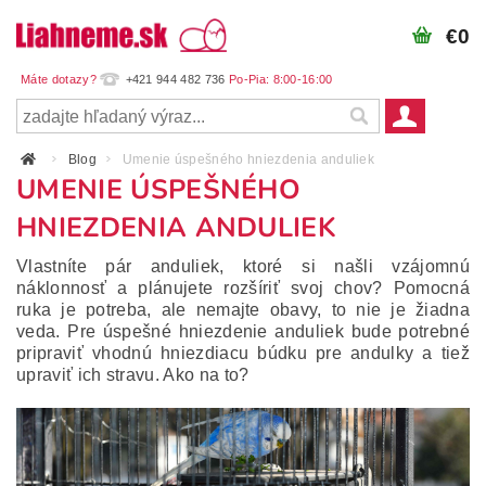
€0
+421 944 482 736
Blog
Umenie úspešného hniezdenia anduliek
UMENIE ÚSPEŠNÉHO
HNIEZDENIA ANDULIEK
Vlastníte pár anduliek, ktoré si našli vzájomnú
náklonnosť a plánujete rozšíriť svoj chov? Pomocná
ruka je potreba, ale nemajte obavy, to nie je žiadna
veda. Pre úspešné hniezdenie anduliek bude potrebné
pripraviť vhodnú hniezdiacu búdku pre andulky a tiež
upraviť ich stravu. Ako na to?