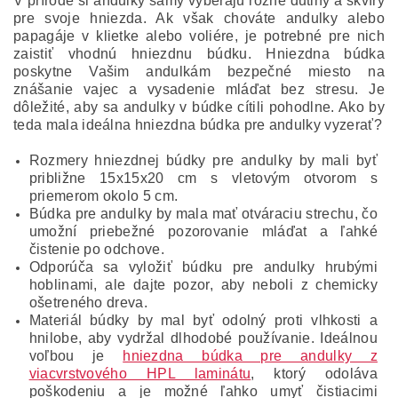
V prírode si andulky samy vyberajú rôzne dutiny a škvíry
pre svoje hniezda. Ak však chováte andulky alebo
papagáje v klietke alebo voliére, je potrebné pre nich
zaistiť vhodnú hniezdnu búdku. Hniezdna búdka
poskytne Vašim andulkám bezpečné miesto na
znášanie vajec a vysadenie mláďat bez stresu. Je
dôležité, aby sa andulky v búdke cítili pohodlne. Ako by
teda mala ideálna hniezdna búdka pre andulky vyzerať?
Rozmery hniezdnej búdky pre andulky by mali byť
približne 15x15x20 cm s vletovým otvorom s
priemerom okolo 5 cm.
Búdka pre andulky by mala mať otváraciu strechu, čo
umožní priebežné pozorovanie mláďat a ľahké
čistenie po odchove.
Odporúča sa vyložiť búdku pre andulky hrubými
hoblinami, ale dajte pozor, aby neboli z chemicky
ošetreného dreva.
Materiál búdky by mal byť odolný proti vlhkosti a
hnilobe, aby vydržal dlhodobé používanie. Ideálnou
voľbou je
hniezdna búdka pre andulky z
viacvrstvového HPL laminátu
, ktorý odoláva
poškodeniu a je možné ľahko umyť čistiacimi