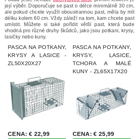
její výběr. Doporučuje se past o délce minimálně 30 cm,
ale pokud chcete využít oboustrannou past, měla by mít
délku kolem 60 cm. Vždy záleží na tom, kam chcete past
umístit. Můžete si také pořídit větší past, která bude
vhodná pro různé druhy škůdců, jako jsou potkani, krysy,
lasičky nebo kuny.