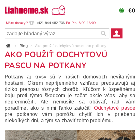
€0
+421 944 482 736
Blog
Ako použiť odchytovú pascu na potkany
AKO POUŽIŤ ODCHYTOVÚ
PASCU NA POTKANY
Potkany aj krysy sú v našich domovoch nevítanými
hosťami. Okrem nepríjemného vzhľadu predstavujú aj
riziko prenosu rôznych chorôb. Kľúčom k úspešnému
boju proti týmto škodcom je začať akcie včas, aby sa
nepremnožili. Ale nemusíte sa obávať, radi vám
poradíme, ako s nimi ľahko zatočiť!
Odchytové pasce
pre potkanov vám pomôžu chytiť ich v priebehu
niekoľkých dní, a tým sa zbaviť tohto problému.