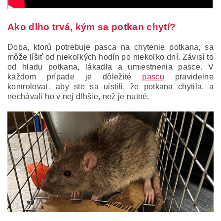
Ako dlho trvá, kým sa potkan chytí?
Doba, ktorú potrebuje pasca na chytenie potkana, sa
môže líšiť od niekoľkých hodín po niekoľko dní. Závisí to
od hladu potkana, lákadla a umiestnenia pasce. V
každom prípade je dôležité
pascu
pravidelne
kontrolovať, aby ste sa uistili, že potkana chytila, a
nechávali ho v nej dlhšie, než je nutné.