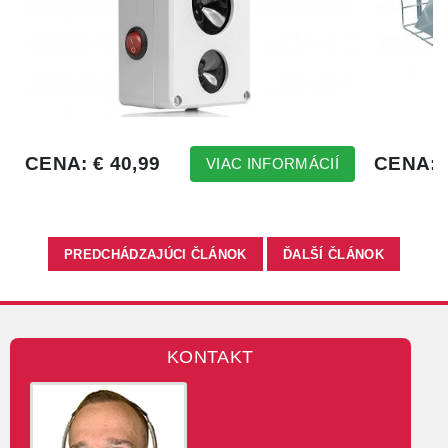
PREDCHÁDZAJÚCI ČLÁNOK
ĎALŠÍ ČLÁNOK
KONTAKT