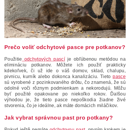
Prečo voliť odchytové pasce pre potkanov?
Použitie
odchytových pascí
je obľúbenou metódou na
elimináciu potkanov. Môžete ich použiť prakticky
kdekoľvek, či už ide o váš domov, sklad, chalupu,
pivnicu, kurník alebo dokonca kanalizáciu. Tieto
pasce
sú vyrobené z pozinkovaného drôtu, čo znamená, že sú
odolné voči rôznym podmienkam a nekorodujú. Môžu
byť použité opakovane po niekoľko rokov. Ďalšou
výhodou je, že tieto pasce nepoškodia žiadne živé
stvorenia, čo je ideálne, ak máte domácich miláčikov.
Jak vybrat správnou past pro potkany?
Pokud ještě nemáte
odchytovou past,
prvním krokem je