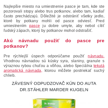
Najlepšie miesto na umiestnenie pasce je tam, kde ste
pozorovali stopy alebo trus potkanov, alebo tam, kadiaľ
často prechádzajú. Dôležité je odstrániť všetky jedlo,
ktoré by potkany mohli od pasce odviesť. Pred
umiestnením
pasce
ju dobre umyte, aby nebol cítiť
ľudský zápach, ktorý by potkanov mohol odstrašiť.
Akú návnadu použiť do pasce pre
potkanov?
Pre rýchlejší úspech odporúčame použiť
návnadu.
Vhodnou návnadou sú kúsky syra, slaniny, granule s
výraznou rybou chuťou a vôňou, alebo špeciálna
tekutá
aromatická návnada,
ktorou môžete postriekať suchý
chlieb.