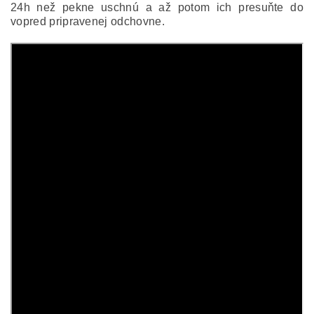
24h než pekne uschnú a až potom ich presuňte do
vopred pripravenej odchovne.