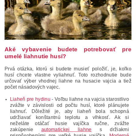
Aké vybavenie budete potrebovať pre
umelé liahnutie husí?
Prvá otázka, ktorú si budete musieť položiť, je, koľko
husí chcete vlastne vyliahnuť. Toto rozhodnutie bude
určovať výber vhodnej liahne na husacie vajcia a tiež
počet násadových vajec.
Liaheň pre hydinu
- Voľbu liahne na vajcia starostlivo
zvážte v závislosti od počtu husí, ktoré plánujete
liahnuť. Dôležité je, aby liaheň bola schopná
udržiavať konštantnú teplotu a vlhkosť. Ak si
neželáte otáčať husie vajíčka ručne, zvážte
zakúpenie
automatickej liahne
s držiakmi
prispôsobenými pre veľké husie vajíčka.
Moderné