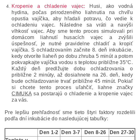
Kropenie a chladenie vajec:
Husi, ako vodná
hydina, počas prirodzeného liahnutia na chvíľu
opustia vajíčka, aby hľadali potravu, čo vedie k
ochladeniu vajec. Následne sa vráti a navýši
vlhkosť vajec. Aby sme tento proces simulovali pri
domácom liahnutí husacích vajec a zvýšili
úspešnosť, je nutné pravidelne chladiť a kropiť
vajíčka. S ochladzovaním začnite 8. deň inkubácie,
kedy otvoríte liaheň po dobu zhruba 5 minút a potom
pokvapkajte vajíčka vodou s teplotou približne 35°C.
Každý deň predlžujte dobu ochladzovania o
približne 2 minúty, až dosiahnete na 26. deň, kedy
bude ochladzovanie trvať približne 45 minút. Pokiaľ
si chcete tento proces uľahčiť, liahne značky
CIMUKA
sa postarajú o chladenie a kropenie vajec
za vás.
Pre lepšiu prehľadnosť sme tieto štyri faktory rozdelili
podľa dní inkubácie do nasledujúcej tabuľky:
Den 1-2
Den 3-7
Den 8-26
Den 27-30