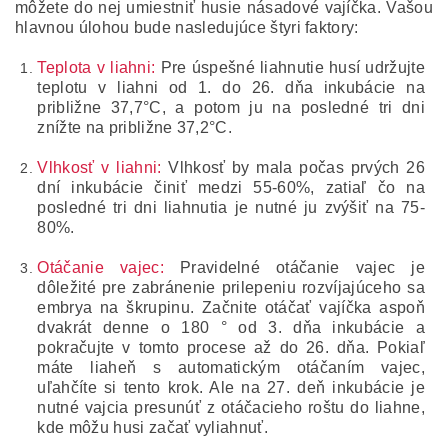
môžete do nej umiestniť husie násadové vajíčka. Vašou
hlavnou úlohou bude nasledujúce štyri faktory:
Teplota v liahni:
Pre úspešné liahnutie husí udržujte
teplotu v liahni od 1. do 26. dňa inkubácie na
približne 37,7°C, a potom ju na posledné tri dni
znížte na približne 37,2°C.
Vlhkosť v liahni:
Vlhkosť by mala počas prvých 26
dní inkubácie činiť medzi 55-60%, zatiaľ čo na
posledné tri dni liahnutia je nutné ju zvýšiť na 75-
80%.
Otáčanie vajec:
Pravidelné otáčanie vajec je
dôležité pre zabránenie prilepeniu rozvíjajúceho sa
embrya na škrupinu. Začnite otáčať vajíčka aspoň
dvakrát denne o 180 ° od 3. dňa inkubácie a
pokračujte v tomto procese až do 26. dňa. Pokiaľ
máte liaheň s automatickým otáčaním vajec,
uľahčíte si tento krok. Ale na 27. deň inkubácie je
nutné vajcia presunúť z otáčacieho roštu do liahne,
kde môžu husi začať vyliahnuť.