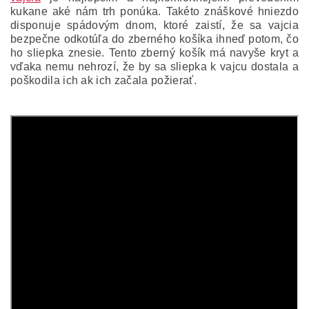
kukane aké nám trh ponúka.
Takéto znáškové hniezdo
disponuje spádovým dnom, ktoré zaistí, že sa vajcia
bezpečne odkotúľa do zberného košíka ihneď potom, čo
ho sliepka znesie.
Tento zberný košík má navyše kryt a
vďaka nemu nehrozí, že by sa sliepka k vajcu dostala a
poškodila ich ak ich začala požierať.