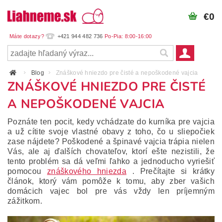
€0
+421 944 482 736
Blog
Znáškové hniezdo pre čisté a nepoškodené vajcia
ZNÁŠKOVÉ HNIEZDO PRE ČISTÉ
A NEPOŠKODENÉ VAJCIA
Poznáte ten pocit, kedy vchádzate do kurníka pre vajcia
a už cítite svoje vlastné obavy z toho, čo u sliepočiek
zase nájdete?
Poškodené a špinavé vajcia trápia nielen
Vás, ale aj ďalších chovateľov, ktorí ešte nezistili, že
tento problém sa dá veľmi ľahko a jednoducho vyriešiť
pomocou
znáškového hniezda
.
Prečítajte si krátky
článok, ktorý vám pomôže k tomu, aby zber vašich
domácich vajec bol pre vás vždy len príjemným
zážitkom.