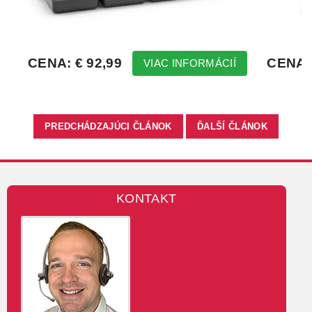
PREDCHÁDZAJÚCI ČLÁNOK
ĎALŠÍ ČLÁNOK
KONTAKT