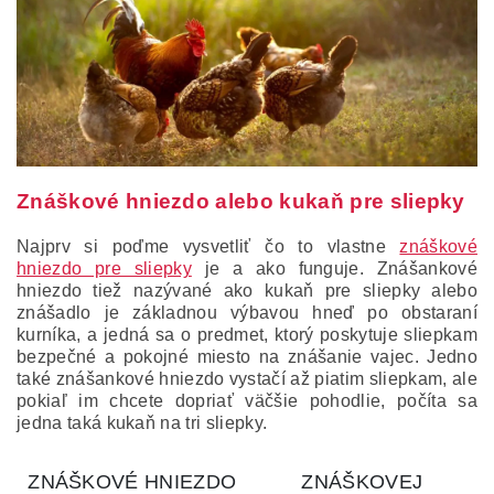
Znáškové hniezdo alebo kukaň pre sliepky
Najprv si poďme vysvetliť čo to vlastne
znáškové
hniezdo pre sliepky
je a ako funguje.
Znášankové
hniezdo tiež nazývané ako kukaň pre sliepky alebo
znášadlo je základnou výbavou hneď po obstaraní
kurníka, a jedná sa o predmet, ktorý poskytuje sliepkam
bezpečné a pokojné miesto na znášanie vajec.
Jedno
také znášankové hniezdo vystačí až piatim sliepkam, ale
pokiaľ im chcete dopriať väčšie pohodlie, počíta sa
jedna taká kukaň na tri sliepky.