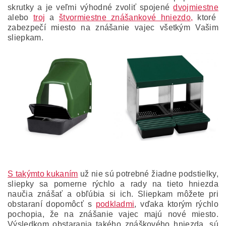
skrutky a je veľmi výhodné zvoliť spojené
dvojmiestne
alebo
troj
a
štvormiestne znášankové hniezdo,
ktoré
zabezpečí miesto na znášanie vajec všetkým Vašim
sliepkam.
S takýmto kukaním
už nie sú potrebné žiadne podstielky,
sliepky sa pomerne rýchlo a rady na tieto hniezda
naučia znášať a obľúbia si ich.
Sliepkam môžete pri
obstaraní dopomôcť s
podkladmi
, vďaka ktorým rýchlo
pochopia, že na znášanie vajec majú nové miesto.
Výsledkom obstarania takého znáškového hniezda, sú