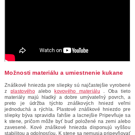
Možnosti materiálu a umiestnenie kukane
Znáškové hniezda pre sliepky sú najčastejšie vyrobené
z
plastového
alebo
kovového materiálu
.
Oba tieto
materiály majú hladký a dobre umývateľný povrch, a
preto je údržba týchto znáškových hniezd veľmi
jednoduchá a rýchla.
Plastové znáškové hniezdo pre
sliepky býva spravidla ľahšie a lacnejšie Pripevňuje sa
k stene, pričom môže byť buď položené na zemi alebo
zavesené.
Kové znáškové hniezda disponujú vyššou
stabilitou a odolnosťou.
K stene sa nemusia pripevňovať