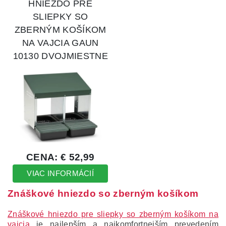
Znáškové hniezdo so zberným košíkom
Znáškové hniezdo pre sliepky so zberným košíkom na
vajcia
je najlepším a najkomfortnejším prevedením