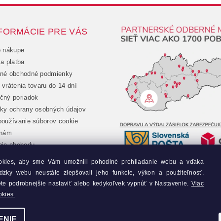
FORMÁCIE PRE VÁS
o nákupe
a platba
né obchodné podmienky
vrátenia tovaru do 14 dní
čný poriadok
ky ochrany osobných údajov
oužívanie súborov cookie
 nám
nie obchodu
chod
okies, aby sme Vám umožnili pohodlné prehliadanie webu a vďaka
jednávka
dzky webu neustále zlepšovali jeho funkcie, výkon a použiteľnosť.
y
ete podrobnejšie nastaviť alebo kedykoľvek vypnúť v Nastavenie.
Viac
okies.
ENIE