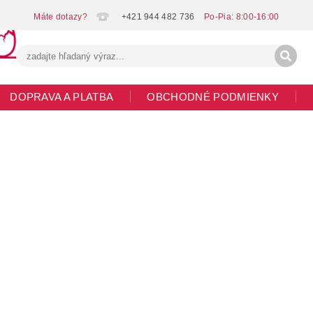
+421 944 482 736
DOPRAVA A PLATBA
OBCHODNÉ PODMIENKY
G
MOJA OBJEDNÁVKA