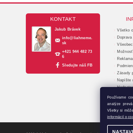
KONTAKT
IN
Jakub Brávek
Všetko 
Doprava 
info
@
liahneme.
sk
Všeobec
+421 944 482 73
Možnosť 
6
Reklama
Sledujte náš FB
Podmien
Zásady p
Napíšte
Hodnote
Veľkoob
Používame co
Moja ob
analýze prevá
Kontakt
Všetky si môž
informácií o co
NASTAV