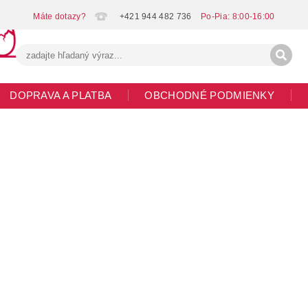
+421 944 482 736
DOPRAVA A PLATBA
OBCHODNÉ PODMIENKY
G
MOJA OBJEDNÁVKA