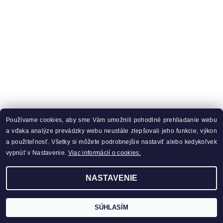
Používame cookies, aby sme Vám umožnili pohodlné prehliadanie webu
a vďaka analýze prevádzky webu neustále zlepšovali jeho funkcie, výkon
a použiteľnosť. Všetky si môžete podrobnejšie nastaviť alebo kedykoľvek
vypnúť v Nastavenie.
Viac informácií o cookies.
NASTAVENIE
SÚHLASÍM