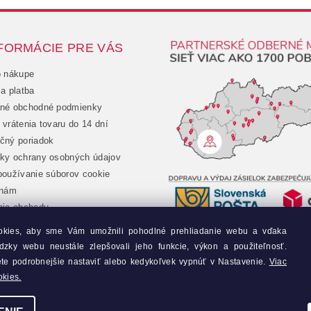
FORMÁCIE PRE VÁS
o nákupe
a platba
né obchodné podmienky
vrátenia tovaru do 14 dní
čný poriadok
ky ochrany osobných údajov
oužívanie súborov cookie
 nám
nie obchodu
chod
okies, aby sme Vám umožnili pohodlné prehliadanie webu a vďaka
jednávka
dzky webu neustále zlepšovali jeho funkcie, výkon a použiteľnosť.
y
ete podrobnejšie nastaviť alebo kedykoľvek vypnúť v Nastavenie.
Viac
okies.