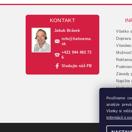
KONTAKT
IN
Jakub Brávek
Všetko 
Doprava 
info
@
liahneme.
sk
Všeobec
+421 944 482 73
Možnosť 
6
Reklama
Sledujte náš FB
Podmien
Zásady p
Napíšte
Hodnote
Veľkoob
Používame co
Moja ob
analýze prevá
Kontakt
Všetky si môž
informácií o co