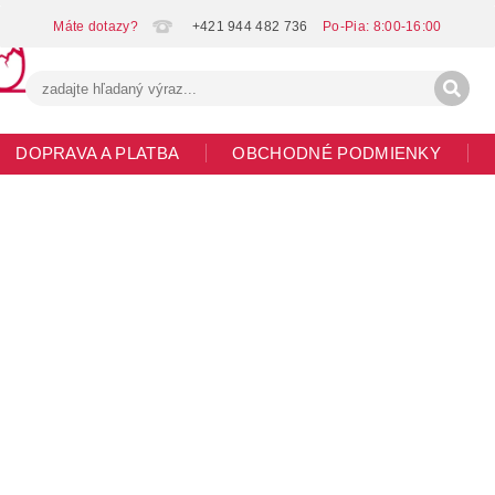
+421 944 482 736
DOPRAVA A PLATBA
OBCHODNÉ PODMIENKY
G
MOJA OBJEDNÁVKA