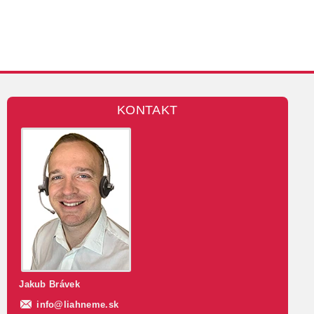
KONTAKT
Jakub Brávek
info
@
liahneme.sk