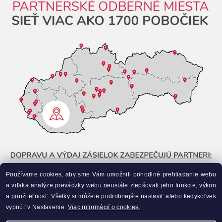
Používame cookies, aby sme Vám umožnili pohodlné prehliadanie webu
a vďaka analýze prevádzky webu neustále zlepšovali jeho funkcie, výkon
a použiteľnosť. Všetky si môžete podrobnejšie nastaviť alebo kedykoľvek
vypnúť v Nastavenie.
Viac informácií o cookies.