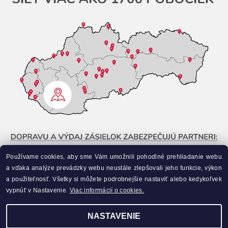
Používame cookies, aby sme Vám umožnili pohodlné prehliadanie webu
a vďaka analýze prevádzky webu neustále zlepšovali jeho funkcie, výkon
a použiteľnosť. Všetky si môžete podrobnejšie nastaviť alebo kedykoľvek
vypnúť v Nastavenie.
Viac informácií o cookies.
NASTAVENIE
Upraviť nastavenie cookies
2026 ©
Liahneme.sk
, všetky práva vyhradené