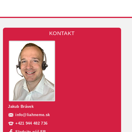
KONTAKT
Jakub Brávek
info
@
liahneme.sk
+421 944 482 736
Sledujte náš FB