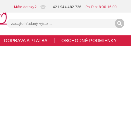
+421 944 482 736
DOPRAVA A PLATBA
OBCHODNÉ PODMIENKY
G
MOJA OBJEDNÁVKA