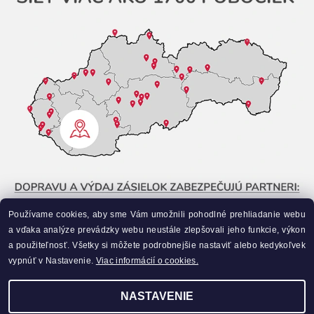
Používame cookies, aby sme Vám umožnili pohodlné prehliadanie webu
a vďaka analýze prevádzky webu neustále zlepšovali jeho funkcie, výkon
a použiteľnosť. Všetky si môžete podrobnejšie nastaviť alebo kedykoľvek
vypnúť v Nastavenie.
Viac informácií o cookies.
NASTAVENIE
Upraviť nastavenie cookies
2026 ©
Liahneme.sk
, všetky práva vyhradené