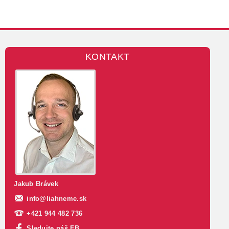
KONTAKT
Jakub Brávek
info
@
liahneme.sk
+421 944 482 736
Sledujte náš FB