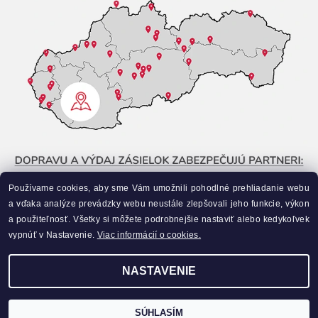
Používame cookies, aby sme Vám umožnili pohodlné prehliadanie webu
a vďaka analýze prevádzky webu neustále zlepšovali jeho funkcie, výkon
a použiteľnosť. Všetky si môžete podrobnejšie nastaviť alebo kedykoľvek
vypnúť v Nastavenie.
Viac informácií o cookies.
NASTAVENIE
Upraviť nastavenie cookies
2026 ©
Liahneme.sk
, všetky práva vyhradené
Vytvoril Shoptet
SÚHLASÍM