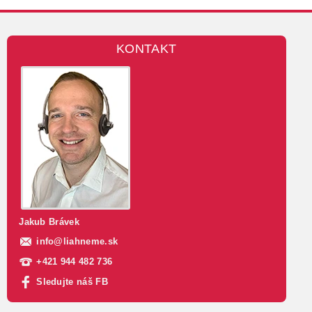
KONTAKT
Jakub Brávek
info
@
liahneme.sk
+421 944 482 736
Sledujte náš FB