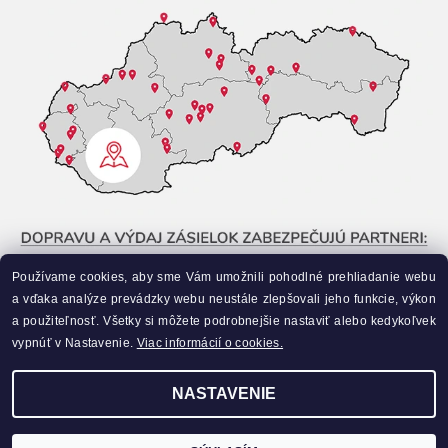
Používame cookies, aby sme Vám umožnili pohodlné prehliadanie webu
a vďaka analýze prevádzky webu neustále zlepšovali jeho funkcie, výkon
a použiteľnosť. Všetky si môžete podrobnejšie nastaviť alebo kedykoľvek
vypnúť v Nastavenie.
Viac informácií o cookies.
NASTAVENIE
Upraviť nastavenie cookies
2026 ©
Liahneme.sk
, všetky práva vyhradené
Vytvoril Shoptet