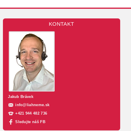
KONTAKT
Jakub Brávek
info
@
liahneme.sk
+421 944 482 736
Sledujte náš FB