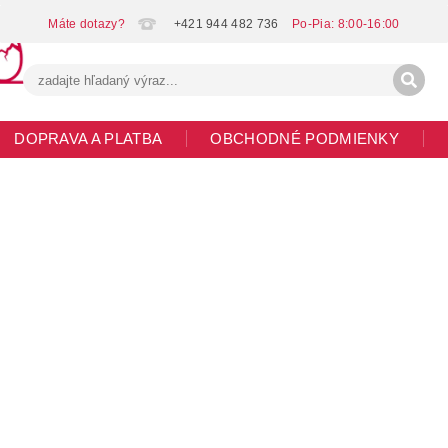
+421 944 482 736
DOPRAVA A PLATBA
OBCHODNÉ PODMIENKY
G
MOJA OBJEDNÁVKA