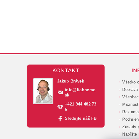
KONTAKT
IN
Jakub Brávek
Všetko 
Doprava 
info
@
liahneme.
sk
Všeobec
+421 944 482 73
Možnosť 
6
Reklama
Sledujte náš FB
Podmien
Zásady p
Napíšte