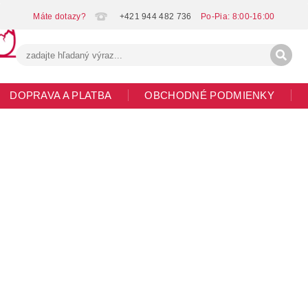
+421 944 482 736
DOPRAVA A PLATBA
OBCHODNÉ PODMIENKY
G
MOJA OBJEDNÁVKA