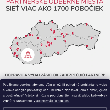
Používame cookies, aby sme Vám umožnili pohodlné prehliadanie webu
a vďaka analýze prevádzky webu neustále zlepšovali jeho funkcie, výkon
a použiteľnosť. Všetky si môžete podrobnejšie nastaviť alebo kedykoľvek
vypnúť v Nastavenie.
Viac informácií o cookies.