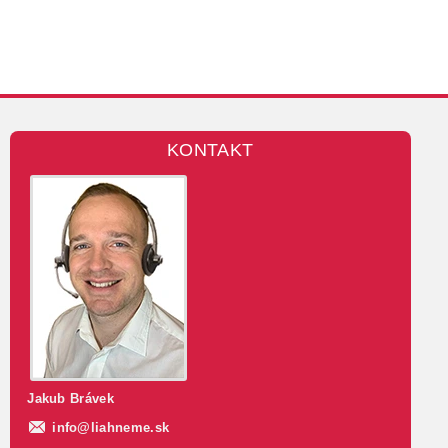
KONTAKT
Jakub Brávek
info
@
liahneme.sk