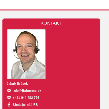
KONTAKT
Jakub Brávek
info
@
liahneme.sk
+421 944 482 736
Sledujte náš FB