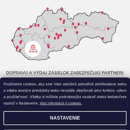
Používame cookies, aby sme Vám umožnili pohodlné prehliadanie webu
a vďaka analýze prevádzky webu neustále zlepšovali jeho funkcie, výkon
a použiteľnosť. Všetky si môžete podrobnejšie nastaviť alebo kedykoľvek
vypnúť v Nastavenie.
Viac informácií o cookies.
NASTAVENIE
Upraviť nastavenie cookies
2026 ©
Liahneme.sk
, všetky práva vyhradené