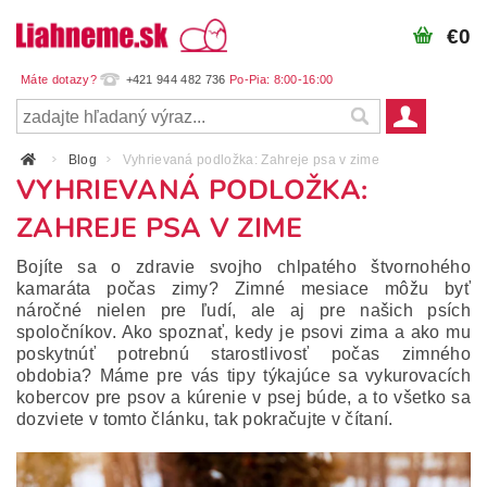
€0
+421 944 482 736
Blog
Vyhrievaná podložka: Zahreje psa v zime
VYHRIEVANÁ PODLOŽKA:
ZAHREJE PSA V ZIME
Bojíte sa o zdravie svojho chlpatého štvornohého
kamaráta počas zimy?
Zimné mesiace môžu byť
náročné nielen pre ľudí, ale aj pre našich psích
spoločníkov.
Ako spoznať, kedy je psovi zima a ako mu
poskytnúť potrebnú starostlivosť počas zimného
obdobia?
Máme pre vás tipy týkajúce sa vykurovacích
kobercov pre psov a kúrenie v psej búde, a to všetko sa
dozviete v tomto článku, tak pokračujte v čítaní.