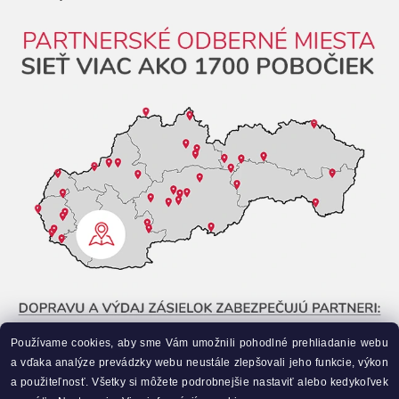
Používame cookies, aby sme Vám umožnili pohodlné prehliadanie webu
a vďaka analýze prevádzky webu neustále zlepšovali jeho funkcie, výkon
a použiteľnosť. Všetky si môžete podrobnejšie nastaviť alebo kedykoľvek