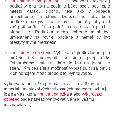
Umiestnenie na podlahu:
Pri položení elektrickej
podložky priamo na podlahu búdy pocíti pes teplé
miesto väčšou plochou tela ako v prípade
umiestnenia na stenu.
Dôležité je, aby bola
podložka pokrývať iba polovicu podlahy, aby mal
váš psík voľbu, či sa položí na vyhrievanú plochu,
alebo nie.
Podložka alebo koberec musí byť
umiestnený na rovnej podlahe a nemal by byť
prekrytý inými predmetmi.
Umiestnenie na stenu:
Vyhrievanú podložku pre psa
môžete tiež umiestniť na stenu psej búdy.
Odporúčame umiestniť kúrenie iba na jednu zo
stien.
Tým pes získa možnosť vybrať si, či sa pritúli
k chladnejšej stene alebo k tej vyhrievanej.
Vyhrievaná podložka pre psa sa vyrába v rôzneho
materiálu av niekoľkých veľkostných prevedeniach a je
iba na Vás, ktorá
hrejivá podložka
alebo
vykurovací
koberec
bude najviac vyhovovať Vám aj vášmu
maznáčikovi :)