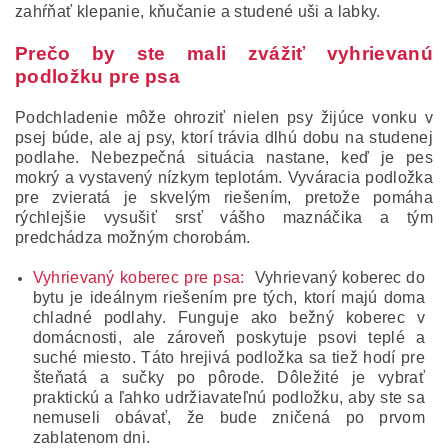
zahŕňať klepanie, kňučanie a studené uši a labky.
Prečo by ste mali zvážiť vyhrievanú
podložku pre psa
Podchladenie môže ohroziť nielen psy žijúce vonku v
psej búde, ale aj psy, ktorí trávia dlhú dobu na studenej
podlahe.
Nebezpečná situácia nastane, keď je pes
mokrý a vystavený nízkym teplotám.
Vyváracia podložka
pre zvieratá je skvelým riešením, pretože pomáha
rýchlejšie vysušiť srsť vášho maznáčika a tým
predchádza možným chorobám.
Vyhrievaný koberec pre psa:
Vyhrievaný koberec do
bytu je ideálnym riešením pre tých, ktorí majú doma
chladné podlahy.
Funguje ako bežný koberec v
domácnosti, ale zároveň poskytuje psovi teplé a
suché miesto.
Táto hrejivá podložka sa tiež hodí pre
šteňatá a sučky po pôrode.
Dôležité je vybrať
praktickú a ľahko udržiavateľnú podložku, aby ste sa
nemuseli obávať, že bude zničená po prvom
zablatenom dni.