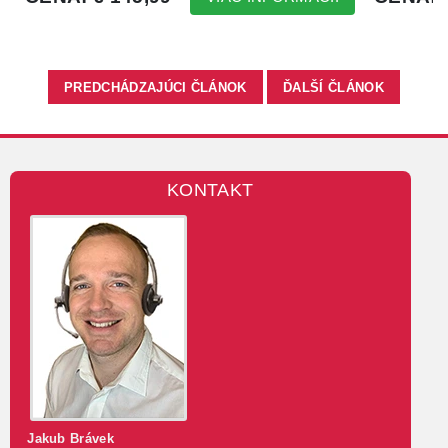
PREDCHÁDZAJÚCI ČLÁNOK
ĎALŠÍ ČLÁNOK
KONTAKT
Jakub Brávek