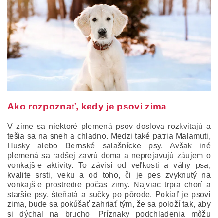
Ako rozpoznať, kedy je psovi zima
V zime sa niektoré plemená psov doslova rozkvitajú a
tešia sa na sneh a chladno.
Medzi také patria Malamuti,
Husky alebo Bernské salašnícke psy.
Avšak iné
plemená sa radšej zavrú doma a neprejavujú záujem o
vonkajšie aktivity.
To závisí od veľkosti a váhy psa,
kvalite srsti, veku a od toho, či je pes zvyknutý na
vonkajšie prostredie počas zimy.
Najviac trpia chorí a
staršie psy, šteňatá a sučky po pôrode.
Pokiaľ je psovi
zima, bude sa pokúšať zahriať tým, že sa položí tak, aby
si dýchal na brucho.
Príznaky podchladenia môžu