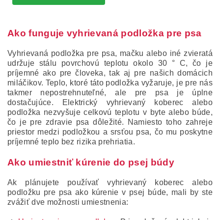
Ako funguje vyhrievaná podložka pre psa
Vyhrievaná podložka pre psa, mačku alebo iné zvieratá
udržuje stálu povrchovú teplotu okolo 30 ° C, čo je
príjemné ako pre človeka, tak aj pre našich domácich
miláčikov.
Teplo, ktoré táto podložka vyžaruje, je pre nás
takmer nepostrehnuteľné, ale pre psa je úplne
dostačujúce.
Elektrický vyhrievaný koberec alebo
podložka nezvyšuje celkovú teplotu v byte alebo búde,
čo je pre zdravie psa dôležité.
Namiesto toho zahreje
priestor medzi podložkou a srsťou psa, čo mu poskytne
príjemné teplo bez rizika prehriatia.
Ako umiestniť kúrenie do psej búdy
Ak plánujete používať vyhrievaný koberec alebo
podložku pre psa ako kúrenie v psej búde, mali by ste
zvážiť dve možnosti umiestnenia: