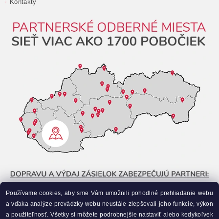
Kontakty
Používame cookies, aby sme Vám umožnili pohodlné prehliadanie webu
a vďaka analýze prevádzky webu neustále zlepšovali jeho funkcie, výkon
a použiteľnosť. Všetky si môžete podrobnejšie nastaviť alebo kedykoľvek