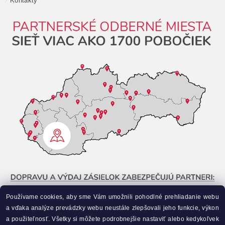
Kontakty
Používame cookies, aby sme Vám umožnili pohodlné prehliadanie webu
a vďaka analýze prevádzky webu neustále zlepšovali jeho funkcie, výkon
a použiteľnosť. Všetky si môžete podrobnejšie nastaviť alebo kedykoľvek