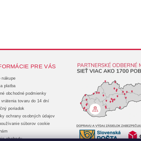
FORMÁCIE PRE VÁS
o nákupe
a platba
né obchodné podmienky
vrátenia tovaru do 14 dní
čný poriadok
ky ochrany osobných údajov
oužívanie súborov cookie
 nám
nie obchodu