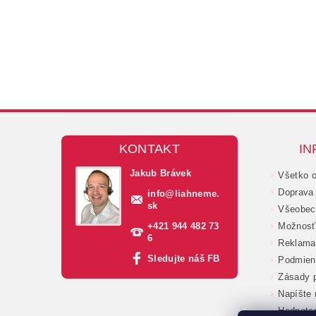
KONTAKT
IN
Jakub Brávek
Všetko 
Doprava 
info
@
liahneme.
sk
Všeobec
+421 944 482 73
Možnosť 
6
Reklama
Sledujte náš FB
Podmien
Zásady p
Napíšte
Hodnote