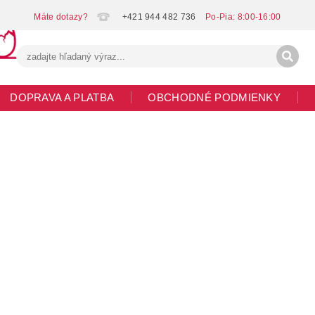
+421 944 482 736
DOPRAVA A PLATBA
OBCHODNÉ PODMIENKY
G
MOJA OBJEDNÁVKA