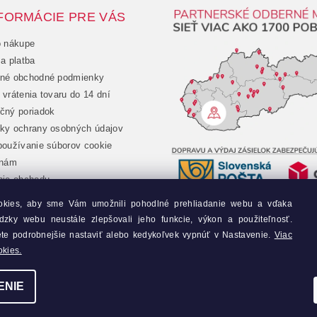
FORMÁCIE PRE VÁS
o nákupe
a platba
né obchodné podmienky
vrátenia tovaru do 14 dní
čný poriadok
ky ochrany osobných údajov
oužívanie súborov cookie
 nám
nie obchodu
chod
okies, aby sme Vám umožnili pohodlné prehliadanie webu a vďaka
jednávka
dzky webu neustále zlepšovali jeho funkcie, výkon a použiteľnosť.
y
ete podrobnejšie nastaviť alebo kedykoľvek vypnúť v Nastavenie.
Viac
okies.
ENIE
nie cookies