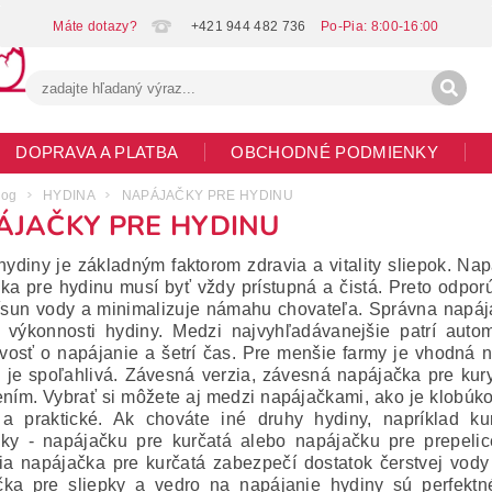
+421 944 482 736
DOPRAVA A PLATBA
OBCHODNÉ PODMIENKY
G
MOJA OBJEDNÁVKA
log
HYDINA
NAPÁJAČKY PRE HYDINU
ÁJAČKY PRE HYDINU
hydiny je základným faktorom zdravia a vitality sliepok. Na
ka pre hydinu musí byť vždy prístupná a čistá. Preto odpor
rísun vody a minimalizuje námahu chovateľa. Správna napá
 výkonnosti hydiny. Medzi najvyhľadávanejšie patrí auto
livosť o napájanie a šetrí čas. Pre menšie farmy je vhodná 
 je spoľahlivá. Závesná verzia, závesná napájačka pre kury
ením. Vybrať si môžete aj medzi napájačkami, ako je klobúk
a praktické. Ak chováte iné druhy hydiny, napríklad kur
ky - napájačku pre kurčatá alebo napájačku pre prepelic
ia napájačka pre kurčatá zabezpečí dostatok čerstvej vod
ka pre sliepky a vedro na napájanie hydiny sú perfektné 