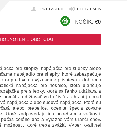
PRIHLÁSENIE
REGISTRÁCIA
KOŠÍK:
€0
HODNOTENIE OBCHODU
pájačka pre sliepky, napájačka pre sliepky alebo
účame napájadlo pre sliepky, ktoré zabezpečuje
jačka pre hydinu významne prispieva k dobrému
matická napájačka pre nosnice, ktorá uľahčuje
napájačka pre sliepky, ktorá sa ľahko udržiava a
, pomáha udržiavať vodu čistú a chráni ju pred
ová napájačka alebo sudová napájačka, ktoré sú
čatá alebo prepelice, oceníte špecializované
e, ktoré zodpovedajú ich potrebám a veľkosti.
y počas celého dňa a výrazne vám uľahčí chov.
možnosti, ktoré treba zvážiť. Výber kvalitnej