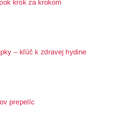
pok krok za krokom
neviete, kde začať? Správny výber a príprava na chov
pky – kľúč k zdravej hydine
dôležité je zabezpečiť správnu hydratáciu pre jeho
ov prepelíc
stiť do chovu prepelíc, ale neviete, čo to presne obnáša a