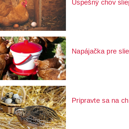
Úspešný chov slie
Uvažujete o chove sliepok, ale 
sliepok je kľúčo...
Napájačka pre slie
Každý chovateľ hydiny vie, aké 
zvieratá. Napájačk...
Pripravte sa na ch
Rozhodli ste sa, že sa chcete pu
aké vybav...