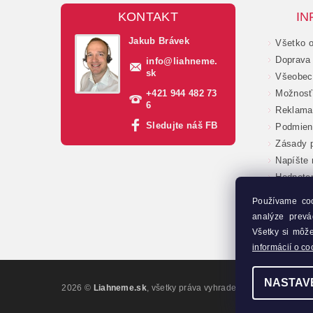
KONTAKT
IN
Jakub Brávek
Všetko 
Doprava 
info
@
liahneme.
sk
Všeobec
+421 944 482 73
Možnosť 
6
Reklama
Sledujte náš FB
Podmien
Zásady p
Napíšte
Hodnote
Veľkoob
Používame co
Moja ob
analýze prevá
Kontakt
Všetky si môž
informácií o co
NASTAV
2026 ©
Liahneme.sk
, všetky práva vyhradené
Upraviť nastave