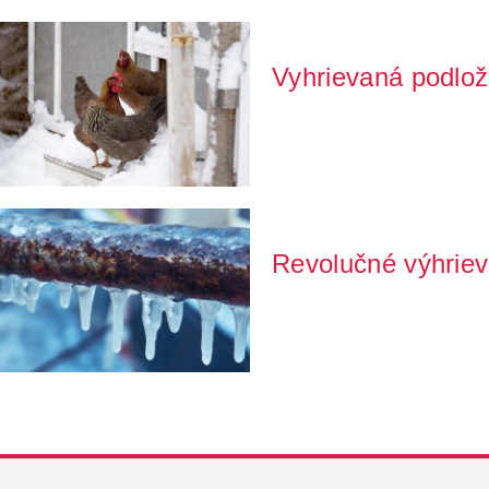
Vyhrievaná podlož
Zima sa už prejavila v plnej svo
riešite, ako...
Revolučné výhrieva
Každý chovateľ sa s tým v zime
potrhalo vodovodné p...