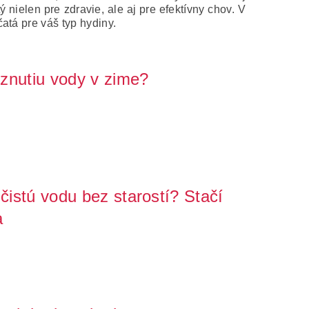
 nielen pre zdravie, ale aj pre efektívny chov. V
atá pre váš typ hydiny.
znutiu vody v zime?
teľom domov poriadne skomplikovať život. Zamrznuté
 čistú vodu bez starostí? Stačí
a
o dôležitý ako kvalitné kŕmenie - bez dostatku čistej vody