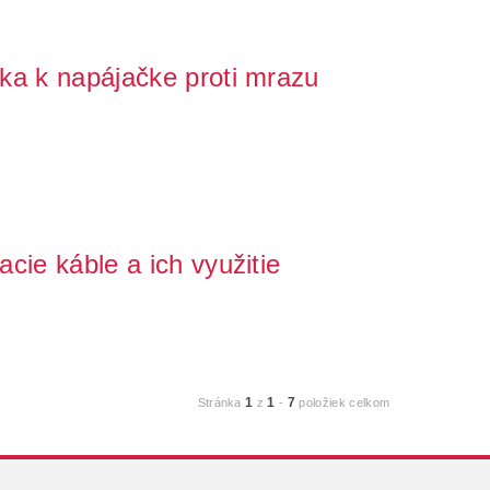
ka k napájačke proti mrazu
jej sile a možno práve aj Vy ako mnohí ďalší chovatelia
cie káble a ich využitie
 stretol, že mu zamrzla voda v napájačke alebo mu
1
1
7
Stránka
z
-
položiek celkom