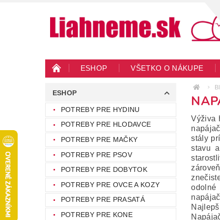
ESHOP
VŠETKO O NÁKUPE
KONTAKTY
VEĽKOOBCHOD
BLO
B
ESHOP
NAP
POTREBY PRE HYDINU
Výživa 
POTREBY PRE HLODAVCE
napájač
stály p
POTREBY PRE MAČKY
stavu a
POTREBY PRE PSOV
starost
zároveň
POTREBY PRE DOBYTOK
znečist
POTREBY PRE OVCE A KOZY
odolné 
napájač
POTREBY PRE PRASATÁ
Najlepš
POTREBY PRE KONE
Napájač