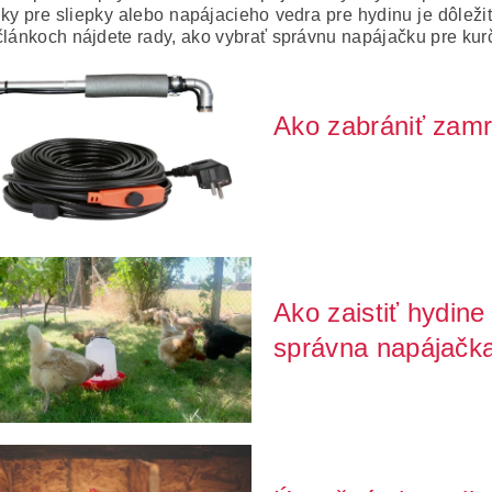
ky pre sliepky alebo napájacieho vedra pre hydinu je dôležitý
článkoch nájdete rady, ako vybrať správnu napájačku pre kurč
Ako zabrániť zamr
Zima dokáže chovateľom aj maji
potrubie, prasknuté...
Ako zaistiť hydine
správna napájačk
Pitný režim je pre hydinu rovnak
sú sliepk...