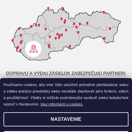
Používame cookies, aby sme Vám umožnili pohodlné prehliadanie webu
a vďaka analýze prevádzky webu neustále zlepšovali jeho funkcie, výkon
a použiteľnosť. Všetky si môžete podrobnejšie nastaviť alebo kedykoľvek
vypnúť v Nastavenie.
Viac informácií o cookies.
NASTAVENIE
Upraviť nastavenie cookies
2026 ©
Liahneme.sk
, všetky práva vyhradené