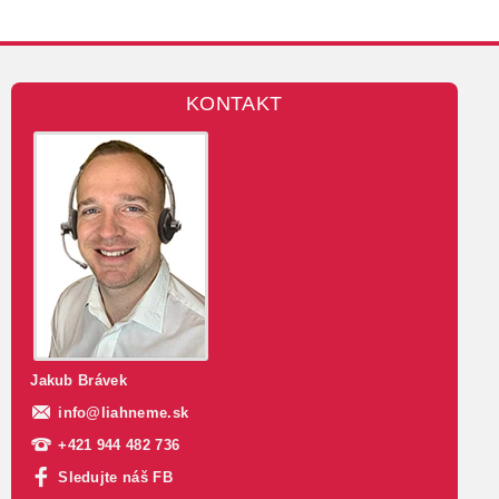
KONTAKT
Jakub Brávek
info
@
liahneme.sk
+421 944 482 736
Sledujte náš FB