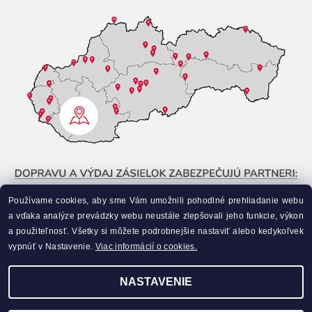
Používame cookies, aby sme Vám umožnili pohodlné prehliadanie webu
a vďaka analýze prevádzky webu neustále zlepšovali jeho funkcie, výkon
a použiteľnosť. Všetky si môžete podrobnejšie nastaviť alebo kedykoľvek
vypnúť v Nastavenie.
Viac informácií o cookies.
NASTAVENIE
Upraviť nastavenie cookies
2026 ©
Liahneme.sk
, všetky práva vyhradené