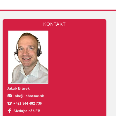
KONTAKT
Jakub Brávek
info
@
liahneme.sk
+421 944 482 736
Sledujte náš FB