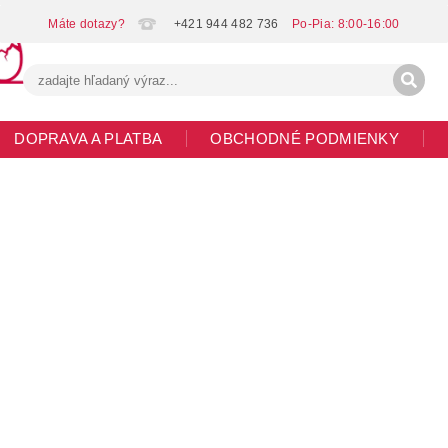
+421 944 482 736
DOPRAVA A PLATBA
OBCHODNÉ PODMIENKY
G
MOJA OBJEDNÁVKA