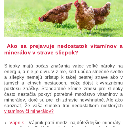
Ako sa prejavuje nedostatok vitamínov a
minerálov v strave sliepok?
Sliepky majú počas znášania vajec veľké nároky na
energiu, a nie je divu. V zime, keď ubúda slnečné svetlo
a sliepky nemajú prístup k takej pestrej strave ako v
jarných a letných mesiacoch, môže dôjsť k výraznému
poklesu znášky. Štandardné kŕmne zmesi pre sliepky
často nestačia pokryť potrebné množstvo vitamínov a
minerálov, ktoré sú pre ich zdravie nevyhnutné. Ale ako
spoznať, že vaša sliepka trpí nedostatkom niektorých
vitamínov či minerálov?
Vápnik
- Vápnik patrí medzi najdôležitejšie minerály