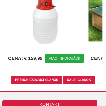
PREDCHÁDZAJÚCI ČLÁNOK
ĎALŠÍ ČLÁNOK
KONTAKT