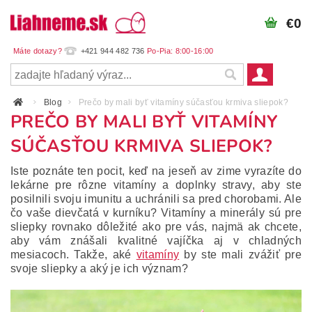
€0
+421 944 482 736
Blog
Prečo by mali byť vitamíny súčasťou krmiva sliepok?
PREČO BY MALI BYŤ VITAMÍNY
SÚČASŤOU KRMIVA SLIEPOK?
Iste poznáte ten pocit, keď na jeseň av zime vyrazíte do
lekárne pre rôzne vitamíny a doplnky stravy, aby ste
posilnili svoju imunitu a uchránili sa pred chorobami. Ale
čo vaše dievčatá v kurníku? Vitamíny a minerály sú pre
sliepky rovnako dôležité ako pre vás, najmä ak chcete,
aby vám znášali kvalitné vajíčka aj v chladných
mesiacoch. Takže, aké
vitamíny
by ste mali zvážiť pre
svoje sliepky a aký je ich význam?