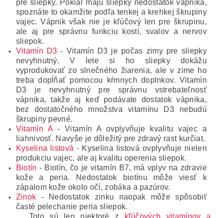
pre sliepky. Pokiaľ majú sliepky nedostatok vápnika,
spoznáte to okamžite podľa tenkej a krehkej škrupiny
vajec. Vápnik však nie je kľúčový len pre škrupinu,
ale aj pre správnu funkciu kostí, svalov a nervov
sliepok.
Vitamín D3
- Vitamín D3 je počas zimy pre sliepky
nevyhnutný. V lete si ho sliepky dokážu
vyprodukovať zo slnečného žiarenia, ale v zime ho
treba dopĺňať pomocou kŕmnych doplnkov. Vitamín
D3 je nevyhnutný pre správnu vstrebateľnosť
vápnika, takže aj keď podávate dostatok vápnika,
bez dostatočného množstva vitamínu D3 nebudú
škrupiny pevné.
Vitamín A
- Vitamín A ovplyvňuje kvalitu vajec a
liahnivosť. Navyše je dôležitý pre zdravý rast kurčiat.
Kyselina listová
- Kyselina listová ovplyvňuje nielen
produkciu vajec, ale aj kvalitu operenia sliepok.
Biotín
- Biotín, čo je vitamín B7, má vplyv na zdravie
kože a peria. Nedostatok biotínu môže viesť k
zápalom kože okolo očí, zobáka a pazúrov.
Zinok
- Nedostatok zinku naopak môže spôsobiť
časté pelechanie peria sliepok.
Toto sú len niektoré z
kľúčových vitamínov a