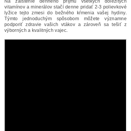
Na zaistenie denného príjmu všetkých dôležitých
vitamínov a minerálov stačí denne pridať 2-3 polievkové
lyžice tejto zmesi do bežného kŕmenia vašej hydiny.
Týmto jednoduchým spôsobom môžete významne
podporiť zdravie vašich vtákov a zároveň sa tešiť z
výborných a kvalitných vajec.