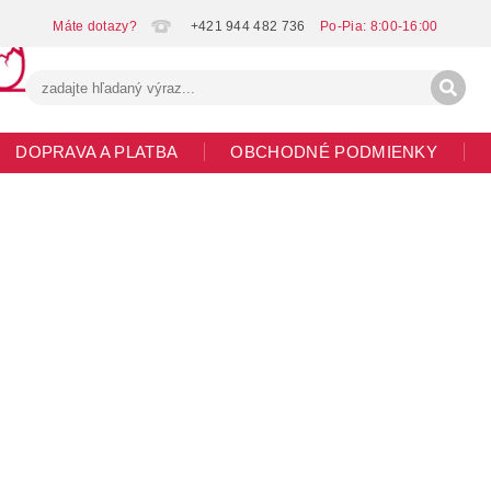
+421 944 482 736
DOPRAVA A PLATBA
OBCHODNÉ PODMIENKY
G
MOJA OBJEDNÁVKA