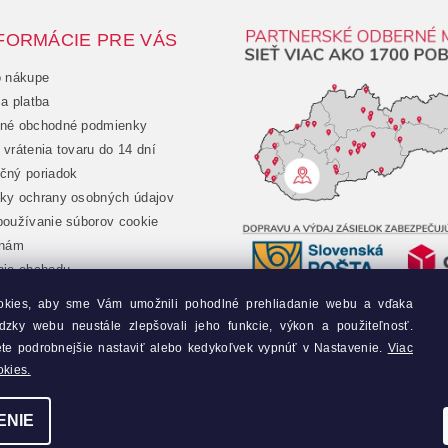
FORMÁCIE PRE VÁS
o nákupe
a platba
né obchodné podmienky
vrátenia tovaru do 14 dní
čný poriadok
ky ochrany osobných údajov
oužívanie súborov cookie
 nám
nie obchodu
chod
okies, aby sme Vám umožnili pohodlné prehliadanie webu a vďaka
jednávka
dzky webu neustále zlepšovali jeho funkcie, výkon a použiteľnosť.
y
ete podrobnejšie nastaviť alebo kedykoľvek vypnúť v Nastavenie.
Viac
okies.
ENIE
nie cookies