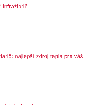
infražiarič
ča alebo ste si už infražiarič zaobstarali domov? Nie ste
iarič: najlepší zdroj tepla pre váš
ov hydiny, prasiatok, teliat alebo iných mláďat? Chcete