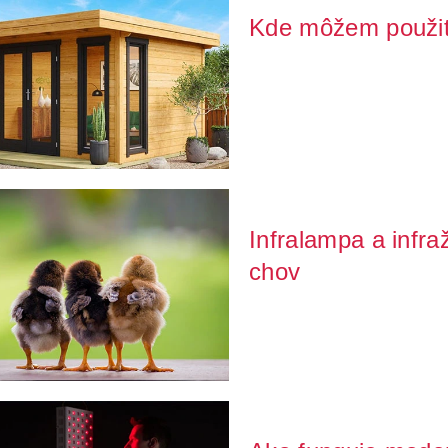
Kde môžem použiť 
Zvažujete zaobstaranie infražiari
si istí, ...
Infralampa a infraž
chov
Potrebujete zabezpečiť svoj odch
podporiť pro...