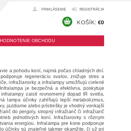
PRIHLÁSENIE
REGISTRÁCIA
KOŠÍK:
€0
HODNOTENIE OBCHODU
ravie a pohodu koní, najmä počas chladných dní.
 podporuje regeneráciu svalov, znižuje stres a
riče, infražiarovky a infralampy umožňujú cielené
Infralampa je bezpečná a efektívna, poskytuje
e infralampy zaistí rovnomerný dopad IR svetla,
ená lampa účinky zahŕňajú lepší metabolizmus,
y, jazdiarne alebo prístrešky je vhodný vonkajší
žiarič do pergoly, stropný infražiarič či infražiarič
rieb jednotlivých koní. Infražiarovky s rôznym
tvania energiou. Infralampa pre kone podporuje
lo účinky sú znateľné takmer okamžite, či už pri