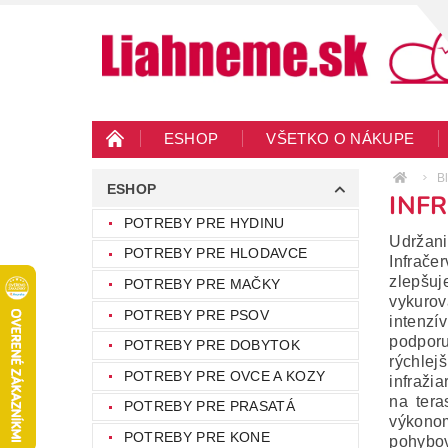
ESHOP
VŠETKO O NÁKUPE
KONTAKTY
VEĽKOOBCHOD
BLO
B
ESHOP
INF
POTREBY PRE HYDINU
Udržani
POTREBY PRE HLODAVCE
Infrače
zlepšuje
POTREBY PRE MAČKY
vykurov
POTREBY PRE PSOV
intenzí
podporu
POTREBY PRE DOBYTOK
rýchlej
POTREBY PRE OVCE A KOZY
infražia
na tera
POTREBY PRE PRASATÁ
výkonom
POTREBY PRE KONE
pohybov