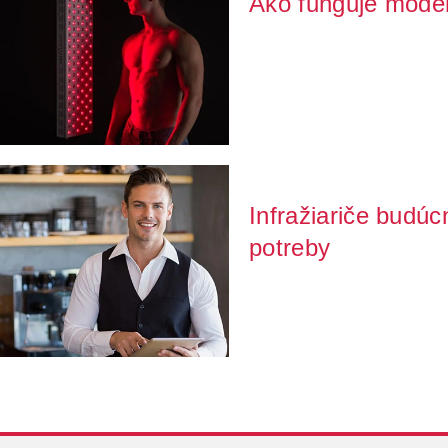
Ako funguje modern
Zháňate rýchly zdroj tepla? Potre
príjemne pose...
Infražiariče budúc
potreby
Poslední roky přinesly neustálý 
životy....