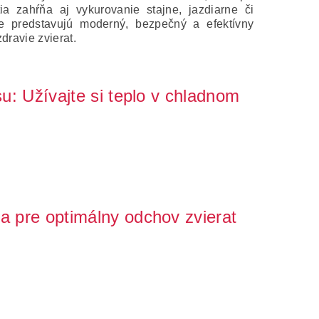
ia zahŕňa aj vykurovanie stajne, jazdiarne či
iče predstavujú moderný, bezpečný a efektívny
dravie zvierat.
asu: Užívajte si teplo v chladnom
a infračervené lampy na terasu sa stali obľúbeným
ča pre optimálny odchov zvierat
chovu a odchovu vyžaduje zaistiť optimálne podmienky,