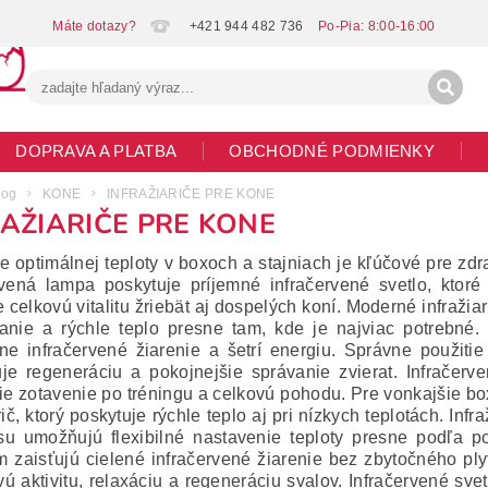
+421 944 482 736
DOPRAVA A PLATBA
OBCHODNÉ PODMIENKY
G
MOJA OBJEDNÁVKA
log
KONE
INFRAŽIARIČE PRE KONE
RAŽIARIČE PRE KONE
e optimálnej teploty v boxoch a stajniach je kľúčové pre zd
rvená lampa poskytuje príjemné infračervené svetlo, ktoré
 celkovú vitalitu žriebät aj dospelých koní. Moderné infražia
anie a rýchle teplo presne tam, kde je najviac potrebné. 
vne infračervené žiarenie a šetrí energiu. Správne použiti
je regeneráciu a pokojnejšie správanie zvierat. Infračerv
šie zotavenie po tréningu a celkovú pohodu. Pre vonkajšie box
rič, ktorý poskytuje rýchle teplo aj pri nízkych teplotách. Infra
su umožňujú flexibilné nastavenie teploty presne podľa pot
 zaisťujú cielené infračervené žiarenie bez zbytočného ply
ú aktivitu, relaxáciu a regeneráciu svalov. Infračervené svet