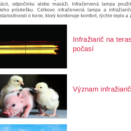
itácii, odpočinku alebo masáži. Infračervená lampa použit
ieho prístrešku. Celkovo infračervená lampa a infražiar
tarostlivosti o kone, ktorý kombinuje komfort, rýchle teplo a z
Infražiarič na ter
počasí
Infračervené žiariče, ohrievače 
spôsobom, ako vytv...
Význam infražiari
Starostlivosť o zvieratá počas 
ktoré podporujú...