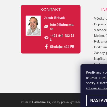
KONTAKT
IN
Jakub Brávek
Všetko 
Doprava 
info
@
liahneme.
sk
Všeobec
+421 944 482 73
Možnosť 
6
Reklama
Sledujte náš FB
Podmien
Zásady p
Napíšte
Hodnote
Veľkoob
Používame co
Moja ob
analýze prevá
Kontakt
Všetky si môž
informácií o co
NASTAV
2026 ©
Liahneme.sk
, všetky práva vyhradené
Upraviť nastave