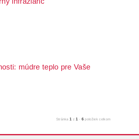
ý infražiarič
bujete si prikúriť vo svojej kúpeľni, alebo si chcete
nosti: múdre teplo pre Vaše
pokrok v technologiích, které ovlivňují naše každodenní
1
1
6
Stránka
z
-
položiek celkom