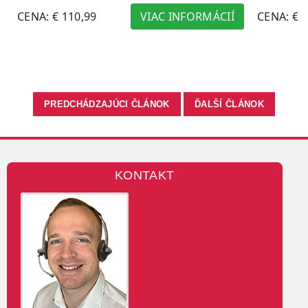
PREDCHÁDZAJÚCI ČLÁNOK
ĎALŠÍ ČLÁNOK
KONTAKT