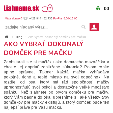
€0
+421 944 482 736
Blog
Ako vybrať dokonalý domček pre mačku
AKO VYBRAŤ DOKONALÝ
DOMČEK PRE MAČKU
Zaobstarali ste si mačičku ako domáceho maznáčika a
chcete jej dopriať zaslúžené súkromie? Potom robíte
úplne správne. Takmer každá mačka vyhľadáva
pokojné, tiché a teplé miesto na svoj odpočinok. Na
rozdiel od psa, ktorý má rád spoločnosť, mačky
uprednostňujú svoj pokoj a dostatočne veľké množstvo
spánku. Než siahnete po prvom domčeku pre mačky,
ktorý Vám padne do oka, upresníme si, aké všetky typy
domčekov pre mačky existujú, a ktorý domček bude ten
najlepší práve pre Vašu mačku.