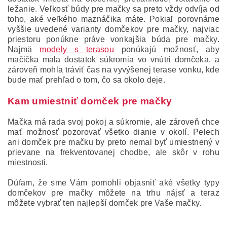
ležanie. Veľkosť búdy pre mačky sa preto vždy odvíja od
toho, aké veľkého maznáčika máte. Pokiaľ porovnáme
vyššie uvedené varianty domčekov pre mačky, najviac
priestoru ponúkne práve vonkajšia búda pre mačky.
Najmä
modely s terasou
ponúkajú možnosť, aby
mačička mala dostatok súkromia vo vnútri domčeka, a
zároveň mohla tráviť čas na vyvýšenej terase vonku, kde
bude mať prehľad o tom, čo sa okolo deje.
Kam umiestniť domček pre mačky
Mačka má rada svoj pokoj a súkromie, ale zároveň chce
mať možnosť pozorovať všetko dianie v okolí. Pelech
ani domček pre mačku by preto nemal byť umiestnený v
prievane na frekventovanej chodbe, ale skôr v rohu
miestnosti.
Dúfam, že sme Vám pomohli objasniť aké všetky typy
domčekov pre mačky môžete na trhu nájsť a teraz
môžete vybrať ten najlepší domček pre Vaše mačky.