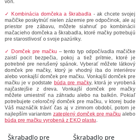
von.
✓ Kombinácia domčeka a škrabadla
- ak chcete svojej
mačičke poskytnúť nielen zázemie pre odpočinok, ale aj
priestor pre zábavu, môžete siahnuť po kombinácii
mačacieho domčeka a škrabadla, ktoré mačky potrebujú
pre starostlivosť o svoje pazúriky.
✓ Domček pre mačku
– tento typ odpočívadla mačičke
zaistí pocit bezpečia, pokoj a tiež prítmie, ktoré je
potrebné pre nerušený spánok. Vyberať môžete látkový
domček pre mačky, ktorý je vhodný iba do interiérov
alebo vonkajší domček pre mačku. Vonkajší domček pre
mačku je v podstate
búda pre mačk
y, ktorá je vyrobená
najčastejšie z dreva. Vonkajší domček pre mačky
môžete umiestniť na záhradu alebo na balkón. Pokiaľ
potrebujete celoročný domček pre mačku, v ktorej bude
Váš maznáčik tráviť čas aj v zimnom období, potom je
najlepším variantom
zateplený domček pre mačku
alebo
búda pre mačku vyrobená z EKO plastu
.