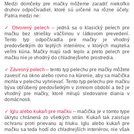
Medzi domčeky pre mačky môžeme zaradiť niekoľko
druhov odpočívadiel, ktoré sú určené na rôzne účely.
Patria medzi ne:
✓ Otvorený pelech
– jedná sa o klasický pelech pre
mačku bez striešky väčšinou v látkovom prevedení.
Tento typ odpočívadla pre mačky je vhodný
predovšetkým do teplých interiérov, v ktorých majitelia
veľmi kúria. Mačky majú radi teplo a preto pelech pre
mačku nie je vhodný do chladnejšieho prostredia.
✓ Závesný pelech
– tento typ pelechu pre mačky môžete
zavesiť na okno alebo rovno na kúrenie, aby sa mačička
mohla v pelechu vyhrievať. Tento typ pelechu pre mačku
býva obľúbený predovšetkým v zimnom období a tiež je
vhodný pre mačky, ktoré milujú sledovanie diania v
domácnosti.
✓ Iglu alebo kukaň pre mačku
– mačička je v tomto type
úkrytu chránená zo všetkých strán. Kukaň tak zaisťuje
ochranu proti prievanu aj hluku. Iglu alebo kukaň pre
mačku sa teda hodí do chladnejších interiérov, nie však