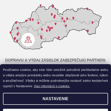
Používame cookies, aby sme Vám umožnili pohodlné prehliadanie webu
a vďaka analýze prevádzky webu neustále zlepšovali jeho funkcie, výkon
a použiteľnosť. Všetky si môžete podrobnejšie nastaviť alebo kedykoľvek
vypnúť v Nastavenie.
Viac informácií o cookies.
NASTAVENIE
Upraviť nastavenie cookies
2026 ©
Liahneme.sk
, všetky práva vyhradené