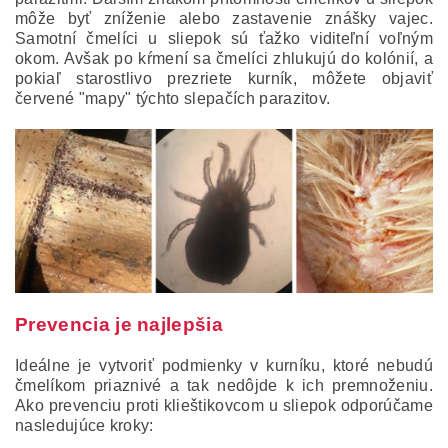
môže byť zníženie alebo zastavenie znášky vajec.
Samotní čmelíci u sliepok sú ťažko viditeľní voľným
okom. Avšak po kŕmení sa čmelíci zhlukujú do kolónií, a
pokiaľ starostlivo prezriete kurník, môžete objaviť
červené "mapy" týchto slepačích parazitov.
Prevencia je najlepšia
Ideálne je vytvoriť podmienky v kurníku, ktoré nebudú
čmelíkom priaznivé a tak nedôjde k ich premnoženiu.
Ako prevenciu proti klieštikovcom u sliepok odporúčame
nasledujúce kroky: