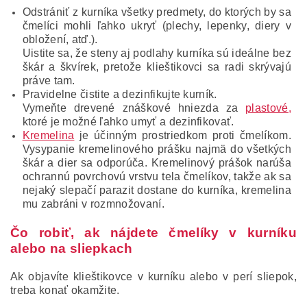
Odstrániť z kurníka všetky predmety, do ktorých by sa
čmelíci mohli ľahko ukryť (plechy, lepenky, diery v
obložení, atď.).
Uistite sa, že steny aj podlahy kurníka sú ideálne bez
škár a škvírek, pretože klieštikovci sa radi skrývajú
práve tam.
Pravidelne čistite a dezinfikujte kurník.
Vymeňte drevené znáškové hniezda za
plastové,
ktoré je možné ľahko umyť a dezinfikovať.
Kremelina
je účinným prostriedkom proti čmelíkom.
Vysypanie kremelinového prášku najmä do všetkých
škár a dier sa odporúča. Kremelinový prášok narúša
ochrannú povrchovú vrstvu tela čmelíkov, takže ak sa
nejaký slepačí parazit dostane do kurníka, kremelina
mu zabráni v rozmnožovaní.
Čo robiť, ak nájdete čmelíky v kurníku
alebo na sliepkach
Ak objavíte klieštikovce v kurníku alebo v perí sliepok,
treba konať okamžite.