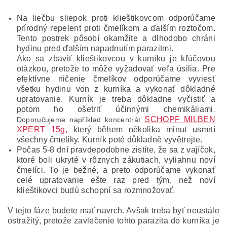
Na liečbu sliepok proti klieštikovcom odporúčame
prírodný repelent proti čmelíkom a ďalším roztočom.
Tento postrek pôsobí okamžite a dlhodobo chráni
hydinu pred ďalším napadnutím parazitmi.
Ako sa zbaviť klieštikovcou v kurníku je kľúčovou
otázkou, pretože to môže vyžadovať veľa úsilia. Pre
efektívne ničenie čmelíkov odporúčame vyviesť
všetku hydinu von z kurníka a vykonať dôkladné
upratovanie. Kurník je treba dôkladne vyčistiť a
potom ho ošetriť účinnými chemikáliami
.
SCHOPF MILBEN
Doporučujeme například koncentrát
XPERT 15g,
který během několika minut usmrtí
všechny čmelíky. Kurník poté důkladně vyvětrejte.
Počas 5-8 dní pravdepodobne zistíte, že sa z vajíčok,
ktoré boli ukryté v rôznych zákutiach, vyliahnu noví
čmelíci. To je bežné, a preto odporúčame vykonať
celé upratovanie ešte raz pred tým, než noví
klieštikovci budú schopní sa rozmnožovať.
V tejto fáze budete mať navrch. Avšak treba byť neustále
ostražitý, pretože zavlečenie tohto parazita do kurníka je