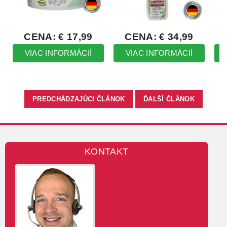
PREDCHÁDZAJÚCI ČLÁNOK
ĎALŠÍ ČLÁNOK
KONTAKT