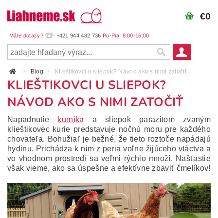
€0
+421 944 482 736
Blog
Klieštikovci u sliepok? Návod ako s nimi zatočiť
KLIEŠTIKOVCI U SLIEPOK?
NÁVOD AKO S NIMI ZATOČIŤ
Napadnutie
kurníka
a sliepok parazitom zvaným
klieštikovec kurie predstavuje nočnú moru pre každého
chovateľa. Bohužiaľ je bežné, že tieto roztoče napádajú
hydinu. Prichádza k nim z peria voľne žijúceho vtáctva a
vo vhodnom prostredí sa veľmi rýchlo množí. Našťastie
však vieme, ako sa úspešne a efektívne zbaviť čmelíkov!