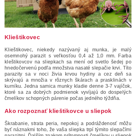
Klieštikovec
Klieštikovec, niekedy nazývaný aj munka, je malý
osemnohý parazit s veľkosťou 0,4 až 1,0 mm. Farba
kleštikovcov na sliepkach sa mení od svetlo šedej po
hnedočervenú podľa množstva nasaté slepačie krvi. Títo
parazity sa v noci živia krvou hydiny a cez deň sa
skrývajú a množia v rôznych škárach a prasklinách v
kurníku. Jedna samica munky kladie denne 3-7 vajíčok,
ktoré sa za dobrých podmienok vyvíjajú do dospelých
čmelíkov schopných párenie počas jedného týždňa.
Ako rozpoznať klieštikovce u sliepok
Škrabanie, strata peria, nepokoj a podráždenosť môžu
byť náznakmi toho, že vaša sliepka trpí týmito slepačími
parazitmi. Ďalším znakom prítomnosti čmelíkov u sliepok