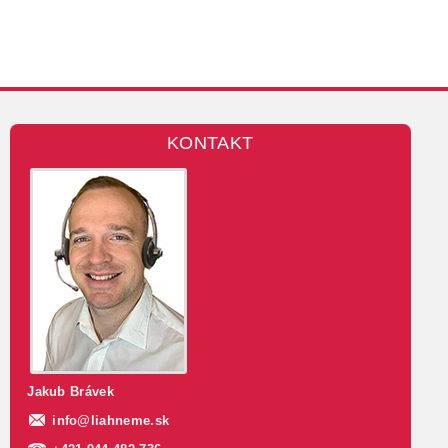
KONTAKT
Jakub Brávek
info
@
liahneme.sk