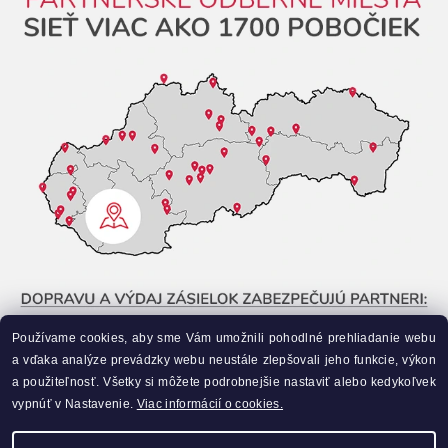
Používame cookies, aby sme Vám umožnili pohodlné prehliadanie webu
a vďaka analýze prevádzky webu neustále zlepšovali jeho funkcie, výkon
a použiteľnosť. Všetky si môžete podrobnejšie nastaviť alebo kedykoľvek
vypnúť v Nastavenie.
Viac informácií o cookies.