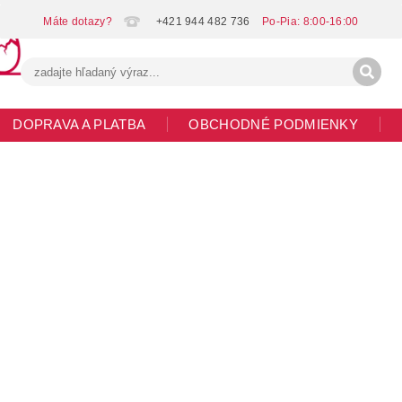
+421 944 482 736
DOPRAVA A PLATBA
OBCHODNÉ PODMIENKY
G
MOJA OBJEDNÁVKA