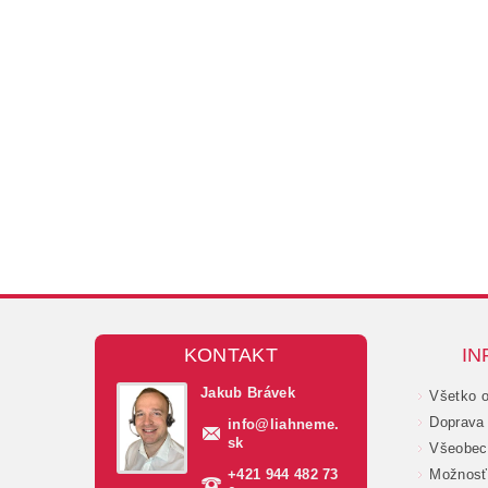
KONTAKT
IN
Jakub Brávek
Všetko 
Doprava 
info
@
liahneme.
sk
Všeobec
+421 944 482 73
Možnosť 