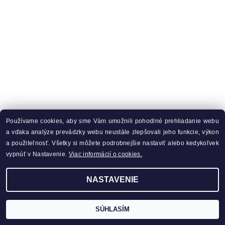
Používame cookies, aby sme Vám umožnili pohodlné prehliadanie webu
a vďaka analýze prevádzky webu neustále zlepšovali jeho funkcie, výkon
a použiteľnosť. Všetky si môžete podrobnejšie nastaviť alebo kedykoľvek
vypnúť v Nastavenie.
Viac informácií o cookies.
NASTAVENIE
SÚHLASÍM