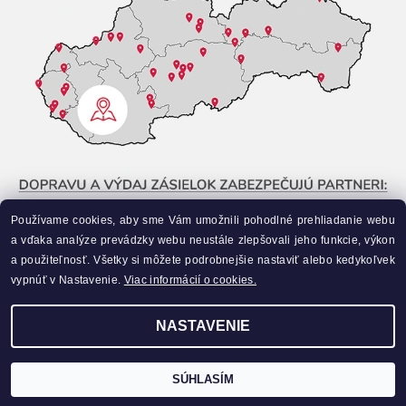
Používame cookies, aby sme Vám umožnili pohodlné prehliadanie webu
a vďaka analýze prevádzky webu neustále zlepšovali jeho funkcie, výkon
a použiteľnosť. Všetky si môžete podrobnejšie nastaviť alebo kedykoľvek
vypnúť v Nastavenie.
Viac informácií o cookies.
NASTAVENIE
Upraviť nastavenie cookies
2026 ©
Liahneme.sk
, všetky práva vyhradené
Vytvoril Shoptet
SÚHLASÍM