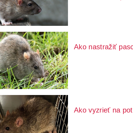
Potkany vtrhli do Vášho domova 
snahám a rad...
Ako nastražiť pas
Potkan obecný (Rattus norveqic
krajine. Jeho ...
Ako vyzrieť na po
Potkan je všežravé hlodavec čas
mohutnejší, má kra...