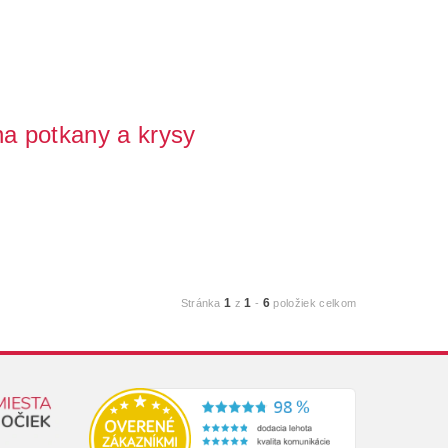
na potkany a krysy
nteligentnejšie hlodavce a veľmi prispôsobivé cicavce. Ak
1
1
6
Stránka
z
-
položiek celkom