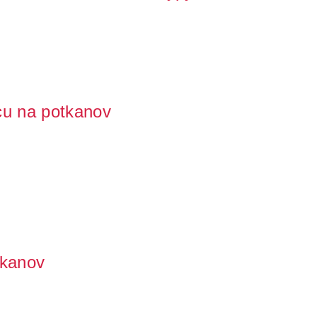
alebo chaty a zdajú sa byť nezničiteľní? Napriek všetkým
cu na potkanov
us) je častým a hojne sa vyskytujúcim hlodavcom v našej
tkanov
to zamieňaný s krysou. Na rozdiel od krysy je však