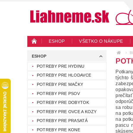
ESHOP
VŠETKO O NÁKUPE
KONTAKTY
VEĽKOOBCHOD
BLO
B
ESHOP
POT
POTREBY PRE HYDINU
Potkany
POTREBY PRE HLODAVCE
týchto 
zabezpe
POTREBY PRE MAČKY
opakova
POTREBY PRE PSOV
prečíta
odporúč
POTREBY PRE DOBYTOK
sa robu
POTREBY PRE OVCE A KOZY
na potk
na potk
POTREBY PRE PRASATÁ
pascu n
POTREBY PRE KONE
skúseno