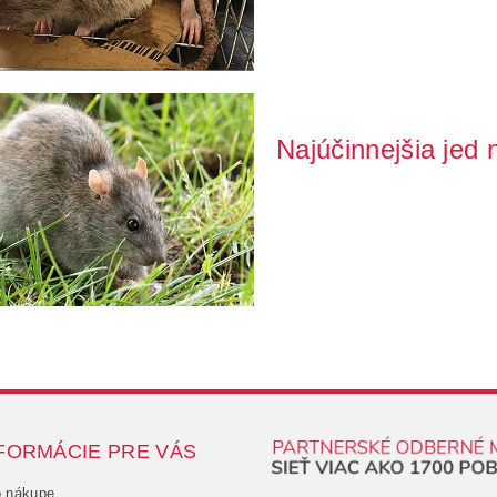
Najúčinnejšia jed 
Potkan obyčajný patrí medzi naji
sa dostane...
FORMÁCIE PRE VÁS
o nákupe