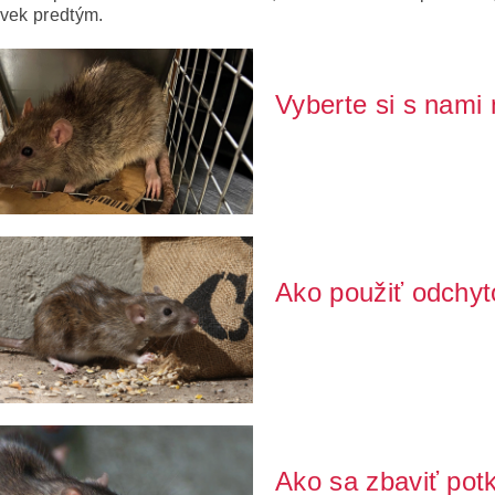
vek predtým.
Vyberte si s nami
Keď sa v domácnosti, pivnici al
Potkany sú ...
Ako použiť odchyt
Potkany aj krysy sú v našich 
vzhľadu predstavujú aj ...
Ako sa zbaviť po