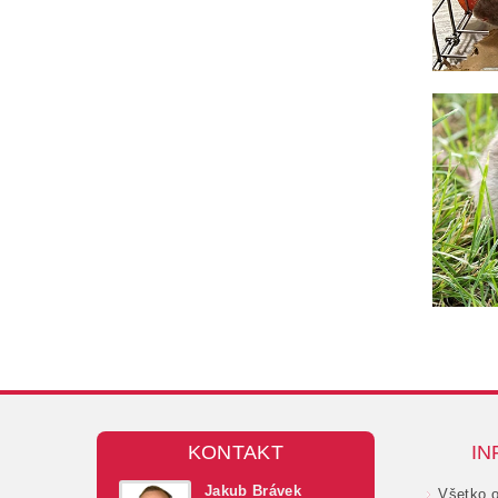
KONTAKT
IN
Jakub Brávek
Všetko 