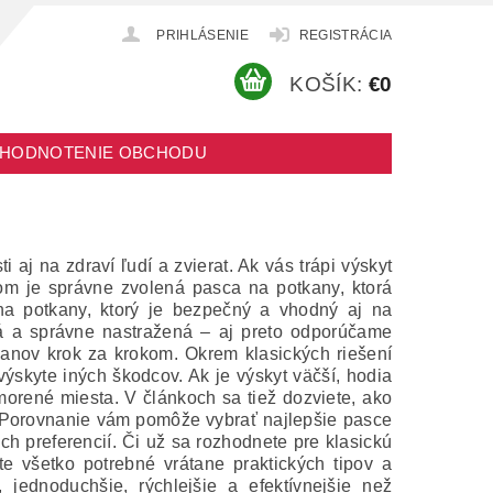
PRIHLÁSENIE
REGISTRÁCIA
KOŠÍK:
€0
HODNOTENIE OBCHODU
j na zdraví ľudí a zvierat. Ak vás trápi výskyt
adom je správne zvolená pasca na potkany, ktorá
na potkany, ktorý je bezpečný a vhodný aj na
á a správne nastražená – aj preto odporúčame
kanov krok za krokom. Okrem klasických riešení
výskyte iných škodcov. Ak je výskyt väčší, hodia
amorené miesta. V článkoch sa tiež dozviete, ako
. Porovnanie vám pomôže vybrať najlepšie pasce
ch preferencií. Či už sa rozhodnete pre klasickú
 všetko potrebné vrátane praktických tipov a
jednoduchšie, rýchlejšie a efektívnejšie než