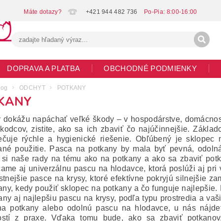
+421 944 482 736
DOPRAVA A PLATBA
OBCHODNÉ PODMIENKY
G
MOJA OBJEDNÁVKA
log
ODCHYT
POTKANY
KANY
 dokážu napáchať veľké škody – v hospodárstve, domácnosti a
škodcov, zistite, ako sa ich zbaviť čo najúčinnejšie. Zákl
čuje rýchle a hygienické riešenie. Obľúbený je sklopec 
né použitie. Pasca na potkany by mala byť pevná, odoln
ť si naše rady na tému ako na potkany a ako sa zbaviť pot
ame aj univerzálnu pascu na hlodavce, ktorá poslúži aj pri 
stnejšie pasce na krysy, ktoré efektívne pokryjú silnejšie z
any, kedy použiť sklopec na potkany a čo funguje najlepšie
any aj najlepšiu pascu na krysy, podľa typu prostredia a vaši
a potkany alebo odolnú pascu na hlodavce, u nás nájdete
stí z praxe. Vďaka tomu bude, ako sa zbaviť potkanov, 