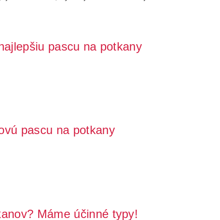
 najlepšiu pascu na potkany
ebo sklade objavia potkany, je nevyhnutné konať okamžite.
ovú pascu na potkany
domovoch nevítanými hosťami. Okrem nepríjemného
tkanov? Máme účinné typy!