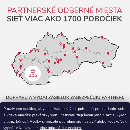
Používame cookies, aby sme Vám umožnili pohodlné prehliadanie webu
a vďaka analýze prevádzky webu neustále zlepšovali jeho funkcie, výkon
a použiteľnosť. Všetky si môžete podrobnejšie nastaviť alebo kedykoľvek
vypnúť v Nastavenie.
Viac informácií o cookies.