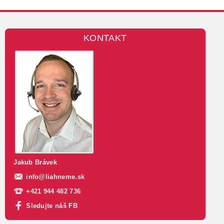
KONTAKT
Jakub Brávek
info
@
liahneme.sk
+421 944 482 736
Sledujte náš FB