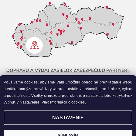
Používame cookies, aby sme Vám umožnili pohodlné prehliadanie webu
a vďaka analýze prevádzky webu neustále zlepšovali jeho funkcie, výkon
a použiteľnosť. Všetky si môžete podrobnejšie nastaviť alebo kedykoľvek
vypnúť v Nastavenie.
Viac informácií o cookies.
NASTAVENIE
Upraviť nastavenie cookies
2026 ©
Liahneme.sk
, všetky práva vyhradené
Vytvoril Shoptet
SÚHLASÍM