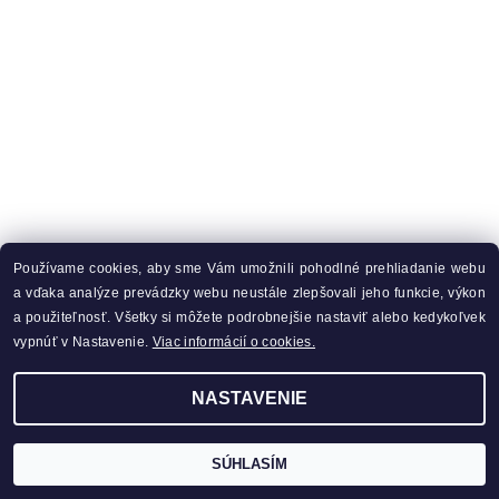
Používame cookies, aby sme Vám umožnili pohodlné prehliadanie webu
a vďaka analýze prevádzky webu neustále zlepšovali jeho funkcie, výkon
a použiteľnosť. Všetky si môžete podrobnejšie nastaviť alebo kedykoľvek
vypnúť v Nastavenie.
Viac informácií o cookies.
NASTAVENIE
SÚHLASÍM