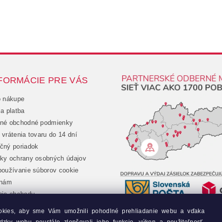
FORMÁCIE PRE VÁS
o nákupe
a platba
né obchodné podmienky
vrátenia tovaru do 14 dní
čný poriadok
ky ochrany osobných údajov
oužívanie súborov cookie
 nám
nie obchodu
chod
okies, aby sme Vám umožnili pohodlné prehliadanie webu a vďaka
jednávka