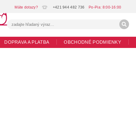
+421 944 482 736
DOPRAVA A PLATBA
OBCHODNÉ PODMIENKY
G
MOJA OBJEDNÁVKA