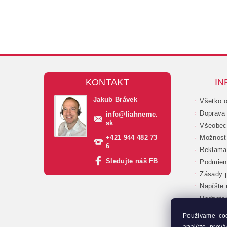
KONTAKT
IN
Jakub Brávek
Všetko 
Doprava 
info
@
liahneme.
sk
Všeobec
+421 944 482 73
Možnosť 
6
Reklama
Sledujte náš FB
Podmien
Zásady p
Napíšte
Hodnote
Veľkoob
Používame co
Moja ob