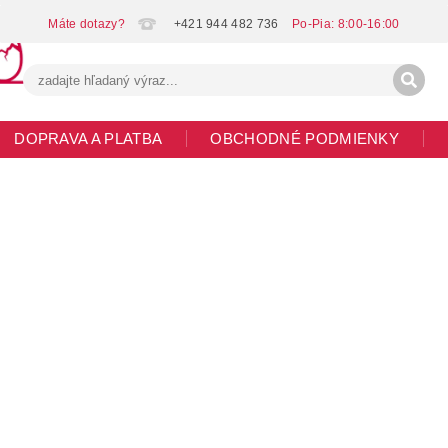
+421 944 482 736
DOPRAVA A PLATBA
OBCHODNÉ PODMIENKY
G
MOJA OBJEDNÁVKA