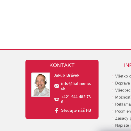
KONTAKT
IN
Jakub Brávek
Všetko 
Doprava 
info
@
liahneme.
sk
Všeobec
+421 944 482 73
Možnosť 
6
Reklama
Sledujte náš FB
Podmien
Zásady p
Napíšte