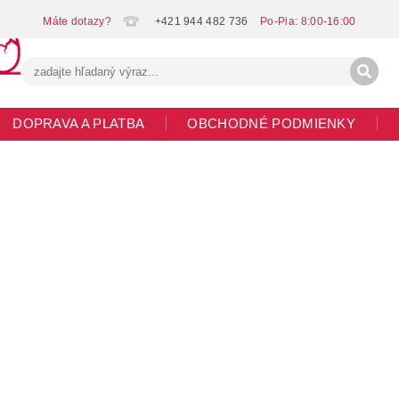
+421 944 482 736
DOPRAVA A PLATBA
OBCHODNÉ PODMIENKY
G
MOJA OBJEDNÁVKA