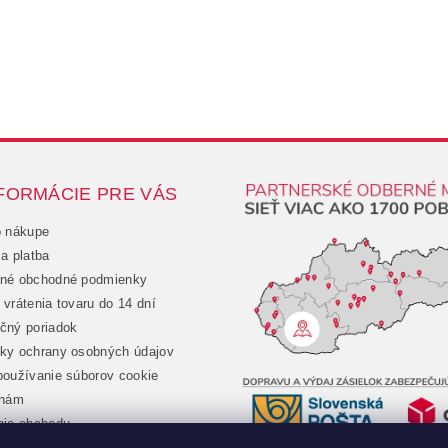
FORMÁCIE PRE VÁS
o nákupe
a platba
né obchodné podmienky
vrátenia tovaru do 14 dní
čný poriadok
ky ochrany osobných údajov
oužívanie súborov cookie
 nám
nie obchodu
chod