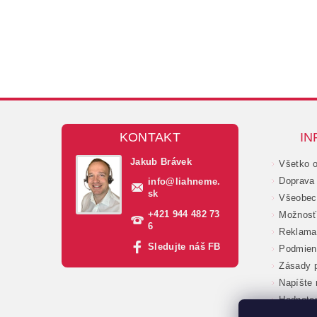
KONTAKT
IN
Jakub Brávek
Všetko 
Doprava 
info
@
liahneme.
sk
Všeobec
+421 944 482 73
Možnosť 
6
Reklama
Sledujte náš FB
Podmien
Zásady p
Napíšte
Hodnote
Veľkoob