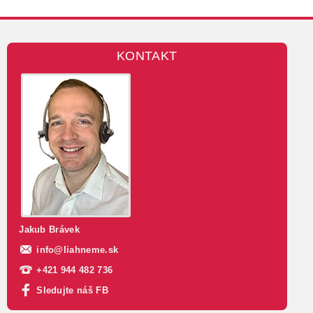
KONTAKT
Jakub Brávek
info
@
liahneme.sk
+421 944 482 736
Sledujte náš FB