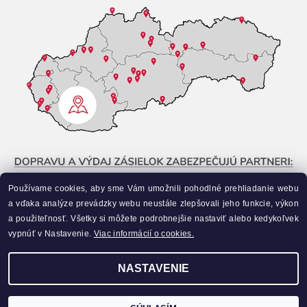
Používame cookies, aby sme Vám umožnili pohodlné prehliadanie webu
a vďaka analýze prevádzky webu neustále zlepšovali jeho funkcie, výkon
a použiteľnosť. Všetky si môžete podrobnejšie nastaviť alebo kedykoľvek
vypnúť v Nastavenie.
Viac informácií o cookies.
NASTAVENIE
Upraviť nastavenie cookies
2026 ©
Liahneme.sk
, všetky práva vyhradené
Vytvoril Shoptet