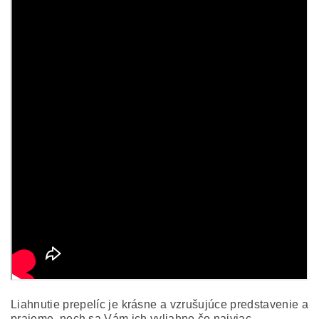
Liahnutie prepelíc je krásne a vzrušujúce predstavenie a
prajeme, nech sa Vám ich vyliahne čo najviac.