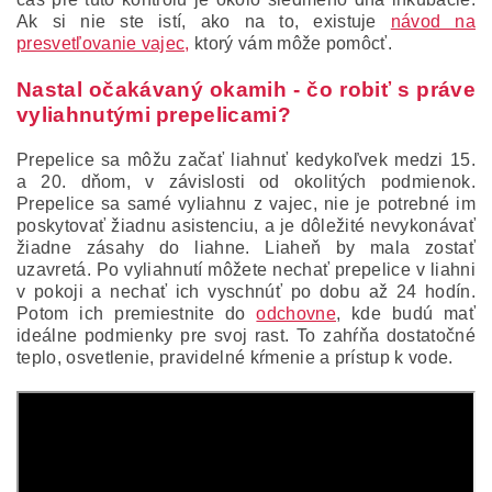
Ak si nie ste istí, ako na to, existuje
návod na
presvetľovanie vajec,
ktorý vám môže pomôcť.
Nastal očakávaný okamih - čo robiť s práve
vyliahnutými prepelicami?
Prepelice sa môžu začať liahnuť kedykoľvek medzi 15.
a 20. dňom, v závislosti od okolitých podmienok.
Prepelice sa samé vyliahnu z vajec, nie je potrebné im
poskytovať žiadnu asistenciu, a je dôležité nevykonávať
žiadne zásahy do liahne. Liaheň by mala zostať
uzavretá. Po vyliahnutí môžete nechať prepelice v liahni
v pokoji a nechať ich vyschnúť po dobu až 24 hodín.
Potom ich premiestnite do
odchovne
, kde budú mať
ideálne podmienky pre svoj rast. To zahŕňa dostatočné
teplo, osvetlenie, pravidelné kŕmenie a prístup k vode.