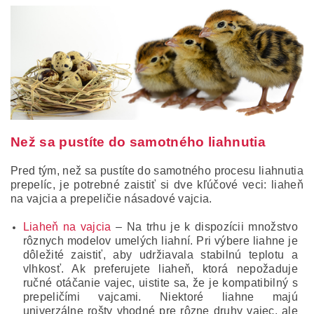
Než sa pustíte do samotného liahnutia
Pred tým, než sa pustíte do samotného procesu liahnutia
prepelíc, je potrebné zaistiť si dve kľúčové veci: liaheň
na vajcia a prepeličie násadové vajcia.
Liaheň na vajcia
– Na trhu je k dispozícii množstvo
rôznych modelov umelých liahní. Pri výbere liahne je
dôležité zaistiť, aby udržiavala stabilnú teplotu a
vlhkosť. Ak preferujete liaheň, ktorá nepožaduje
ručné otáčanie vajec, uistite sa, že je kompatibilný s
prepeličími vajcami. Niektoré liahne majú
univerzálne rošty vhodné pre rôzne druhy vajec, ale