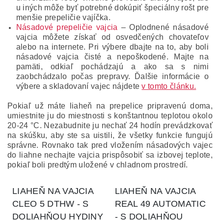
u iných môže byť potrebné dokúpiť špeciálny rošt pre
menšie prepeličie vajíčka.
Násadové prepeličie vajcia
– Oplodnené násadové
vajcia môžete získať od osvedčených chovateľov
alebo na internete. Pri výbere dbajte na to, aby boli
násadové vajcia čisté a nepoškodené. Majte na
pamäti, odkiaľ pochádzajú a ako sa s nimi
zaobchádzalo počas prepravy. Ďalšie informácie o
výbere a skladovaní vajec nájdete
v tomto článku.
Pokiaľ už máte liaheň na prepelice pripravenú doma,
umiestnite ju do miestnosti s konštantnou teplotou okolo
20-24 °C. Nezabudnite ju nechať 24 hodín prevádzkovať
na skúšku, aby ste sa uistili, že všetky funkcie fungujú
správne. Rovnako tak pred vložením násadových vajec
do liahne nechajte vajcia prispôsobiť sa izbovej teplote,
pokiaľ boli predtým uložené v chladnom prostredí.