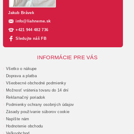
Jakub Brávek
info
@
liahneme.sk
+421 944 482 736
Sledujte náš FB
INFORMÁCIE PRE VÁS
Všetko o nákupe
Doprava a platba
Všeobecné obchodné podmienky
Možnosť vrátenia tovaru do 14 dní
Reklamačný poriadok
Podmienky ochrany osobných údajov
Zásady používanie súborov cookie
Napíšte nám
Hodnotenie obchodu
Veľkoobchod