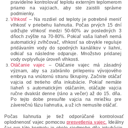
pravidelne kontrolovať teplotu externým teplomerom
priamo na vajciach, aby ste zaistili správne
podmienky.
Vlhkosť
– Na rozdiel od teploty je potrebné meniť
vlhkosť v priebehu liahnutia. Počas prvých 15 dní
udržujte vlhkosť medzi 50-60% av posledných 3
dňoch zvýšte na 70-80%. Pokiaľ vaša liaheň nemá
automatický zvlhčovač, vlhkosť sa obvykle reguluje
pridávaním vody do spodných kanálikov v liahni,
odkiaľ sa následne odparuje. Množstvo pridanej
vody ovplyvňuje úroveň vlhkosti.
Otáčanie vajec
– Otáčanie vajec má zásadný
význam, aby sa zabránilo prilepeniu vývojového
embrya na vnútornú stranu škrupiny. Začnite otáčať
vajcia od tretieho dňa inkubácie. Pokiaľ nemáte
liaheň s automatickým otáčaním, otáčajte vajcia
ručne dvakrát denne (ráno a večer) až do 15. dňa.
Po tejto dobe presuňte vajcia na mriežku pre
záverečnú fázu liahnutia, a už ich nemusíte otáčať.
Počas liahnutia je tiež odporúčané kontrolovať
oplodnenosť vajec pomocou
presvetlenia vajec.
Ideálny
čas pre túto kontrolu je okolo siedmeho dňa inkubácie.