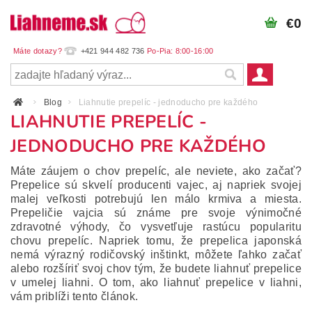
€0
+421 944 482 736
Blog
Liahnutie prepelíc - jednoducho pre každého
LIAHNUTIE PREPELÍC -
JEDNODUCHO PRE KAŽDÉHO
Máte záujem o chov prepelíc, ale neviete, ako začať?
Prepelice sú skvelí producenti vajec, aj napriek svojej
malej veľkosti potrebujú len málo krmiva a miesta.
Prepeličie vajcia sú známe pre svoje výnimočné
zdravotné výhody, čo vysvetľuje rastúcu popularitu
chovu prepelíc. Napriek tomu, že prepelica japonská
nemá výrazný rodičovský inštinkt, môžete ľahko začať
alebo rozšíriť svoj chov tým, že budete liahnuť prepelice
v umelej liahni. O tom, ako liahnuť prepelice v liahni,
vám priblíži tento článok.