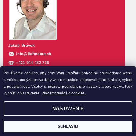
Jakub Brávek
info
@
liahneme.sk
+421 944 482 736
Sledujte náš FB
Používame cookies, aby sme Vám umožnili pohodlné prehliadanie webu
a vďaka analýze prevádzky webu neustále zlepšovali jeho funkcie, výkon
a použiteľnosť. Všetky si môžete podrobnejšie nastaviť alebo kedykoľvek
INFORMÁCIE PRE VÁS
vypnúť v Nastavenie.
Viac informácií o cookies.
Všetko o nákupe
NASTAVENIE
Doprava a platba
Všeobecné obchodné podmienky
Možnosť vrátenia tovaru do 14 dní
SÚHLASÍM
Reklamačný poriadok