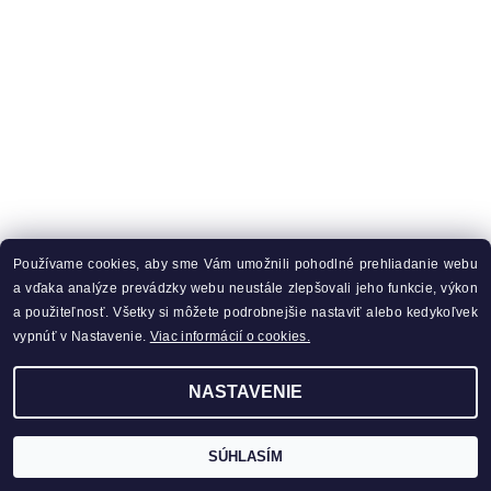
Používame cookies, aby sme Vám umožnili pohodlné prehliadanie webu
a vďaka analýze prevádzky webu neustále zlepšovali jeho funkcie, výkon
a použiteľnosť. Všetky si môžete podrobnejšie nastaviť alebo kedykoľvek
vypnúť v Nastavenie.
Viac informácií o cookies.
NASTAVENIE
SÚHLASÍM