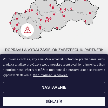
Používame cookies, aby sme Vám umožnili pohodlné prehliadanie webu
a vďaka analýze prevádzky webu neustále zlepšovali jeho funkcie, výkon
a použiteľnosť. Všetky si môžete podrobnejšie nastaviť alebo kedykoľvek
vypnúť v Nastavenie.
Viac informácií o cookies.
NASTAVENIE
Upraviť nastavenie cookies
2026 ©
Liahneme.sk
, všetky práva vyhradené
Vytvoril Shoptet
SÚHLASÍM