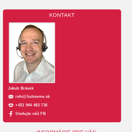
KONTAKT
Jakub Brávek
info
@
liahneme.sk
+421 944 482 736
Sledujte náš FB